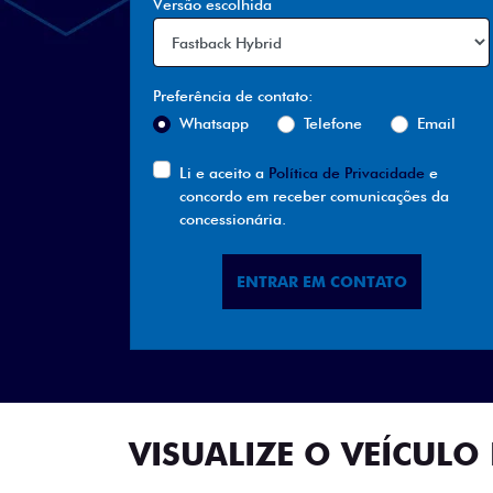
Versão escolhida
Preferência de contato:
Whatsapp
Telefone
Email
Li e aceito a
Política de Privacidade
e
concordo em receber comunicações da
concessionária.
ENTRAR EM CONTATO
VISUALIZE O VEÍCULO 