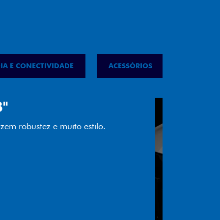
IA E CONECTIVIDADE
ACESSÓRIOS
IPVA
LED
almente em LED garante melhor
ilidade e mais economia para você.