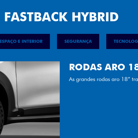
 FASTBACK HYBRID
ESPAÇO E INTERIOR
SEGURANÇA
TECNOLOG
FAROL FULL 
Tecnologia dos faróis tot
luminosidade, maior durab