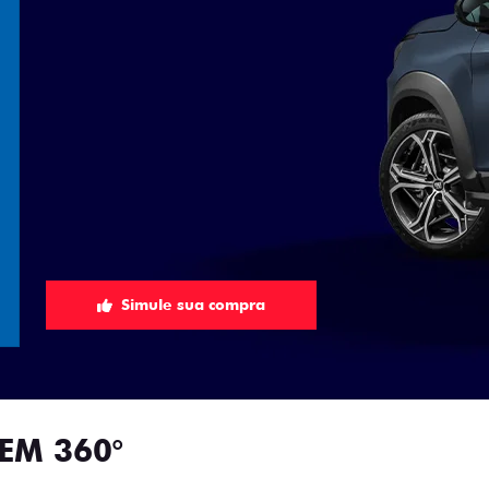
Simule sua compra
EM 360°