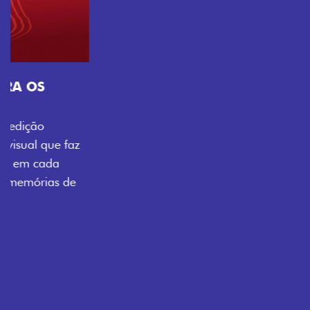
Próximo
Previous
Next
Tecnologia que acompanha o seu ritmo
VISUAL COM ENERGIA LOLLABR
Se liga no que compõe a identidade exclusiva do
festival: série numerada, adesivo lateral LollaBR e a
soleira temática que reforçam a exclusividade,
enquanto os detalhes escurecidos, o teto bicolor e as
rodas de liga-leve aro 16” em preto brilhante
completam o visual com ainda mais estilo.