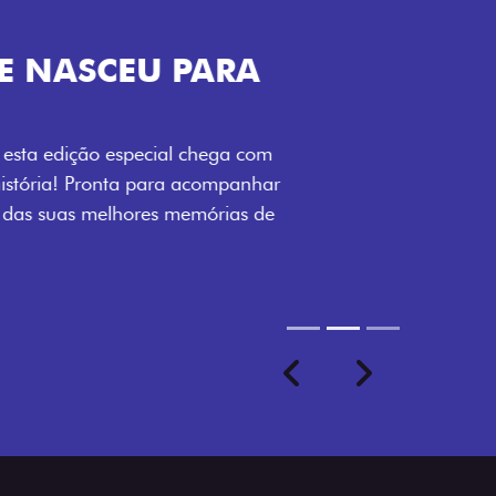
VISUAL COM 
Se liga no que compõe a ide
numerada, adesivo lateral 
a exclusividade, enquanto o
rodas de liga-leve aro 16”
com ainda mais estilo.
Previous
Next
seu ritmo