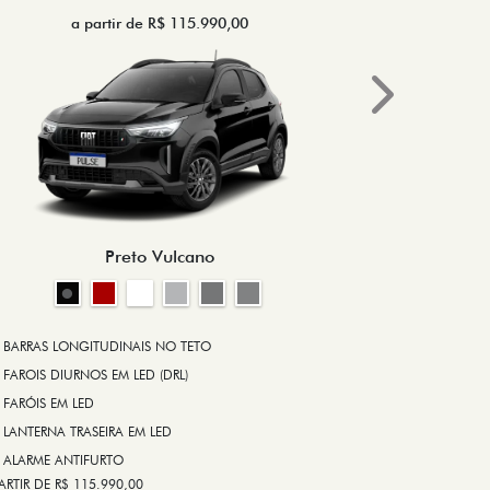
a partir de R$ 115.990,00
a 
Next
BRAKE-LIGHT
BARRAS LONG
RODA DE LIGA
Preto Vulcano
ALARME ANT
ASR (CONTRO
A PARTIR DE R$ 1
+ VER MAIS I
BARRAS LONGITUDINAIS NO TETO
FAROIS DIURNOS EM LED (DRL)
FARÓIS EM LED
FICHA TÉ
LANTERNA TRASEIRA EM LED
ALARME ANTIFURTO
ARTIR DE R$ 115.990,00