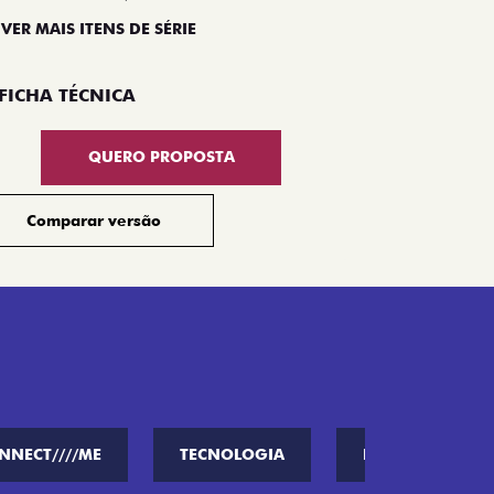
 VER MAIS ITENS DE SÉRIE
Compar
FICHA TÉCNICA
QUERO PROPOSTA
Comparar versão
NNECT////ME
TECNOLOGIA
PERFORMANCE