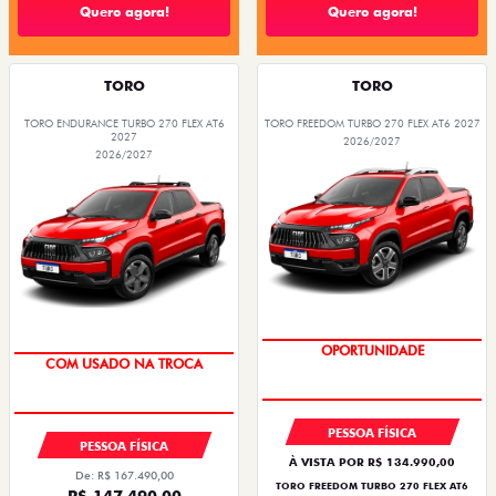
Quero agora!
Quero agora!
TORO
TORO
TORO ENDURANCE TURBO 270 FLEX AT6
TORO FREEDOM TURBO 270 FLEX AT6 2027
2027
2026/2027
2026/2027
OPORTUNIDADE
COM USADO NA TROCA
PESSOA FÍSICA
PESSOA FÍSICA
À VISTA POR R$ 134.990,00
De: R$ 167.490,00
TORO FREEDOM TURBO 270 FLEX AT6
R$ 147.490,00