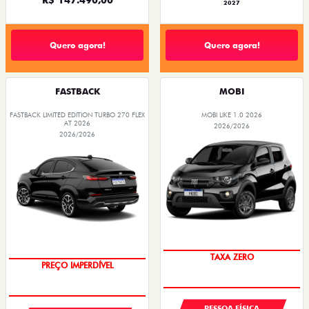
2027
Quero agora!
Quero agora!
FASTBACK
MOBI
FASTBACK LIMITED EDITION TURBO 270 FLEX
MOBI LIKE 1.0 2026
AT 2026
2026/2026
2026/2026
TAXA ZERO
PREÇO IMPERDÍVEL
PESSOA FÍSICA