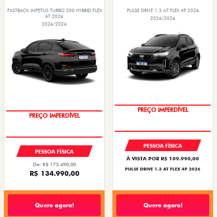
FASTBACK IMPETUS TURBO 200 HYBRID FLEX
PULSE DRIVE 1.3 AT FLEX 4P 2026
AT 2026
2026/2026
2026/2026
PREÇO IMPERDÍVEL
PREÇO IMPERDÍVEL
PESSOA FÍSICA
PESSOA FÍSICA
À VISTA POR R$ 109.990,00
De: R$ 173.490,00
PULSE DRIVE 1.3 AT FLEX 4P 2026
R$ 134.990,00
Quero agora!
Quero agora!