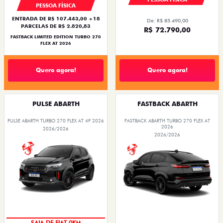
PESSOA FÍSICA
ENTRADA DE R$ 107.443,00 +18
De: R$ 85.490,00
PARCELAS DE R$ 2.820,83
R$ 72.790,00
FASTBACK LIMITED EDITION TURBO 270
FLEX AT 2026
Quero agora!
Quero agora!
PULSE ABARTH
FASTBACK ABARTH
PULSE ABARTH TURBO 270 FLEX AT 4P 2026
FASTBACK ABARTH TURBO 270 FLEX AT
2026
2026/2026
2026/2026
SAIA DE FIAT 0KM