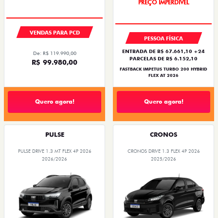
OPORTUNIDADE
PREÇO IMPERDÍVEL
VENDAS PARA PCD
PESSOA FÍSICA
ENTRADA DE R$ 67.661,10 +24
De: R$ 119.990,00
PARCELAS DE R$ 6.152,10
R$ 99.980,00
FASTBACK IMPETUS TURBO 200 HYBRID
FLEX AT 2026
Quero agora!
Quero agora!
PULSE
CRONOS
PULSE DRIVE 1.3 MT FLEX 4P 2026
CRONOS DRIVE 1.3 FLEX 4P 2026
2026/2026
2025/2026