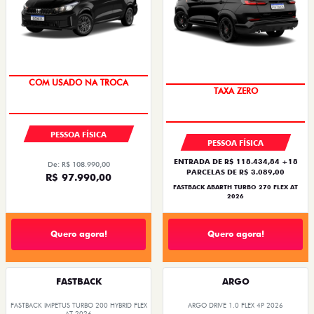
SUPER DESCONTO
SAIA DE FIAT 0KM
COM USADO NA TROCA
TAXA ZERO
PESSOA FÍSICA
PESSOA FÍSICA
ENTRADA DE R$ 118.434,84 +18
De: R$ 108.990,00
PARCELAS DE R$ 3.089,00
R$ 97.990,00
FASTBACK ABARTH TURBO 270 FLEX AT
2026
Quero agora!
Quero agora!
FASTBACK
ARGO
FASTBACK IMPETUS TURBO 200 HYBRID FLEX
ARGO DRIVE 1.0 FLEX 4P 2026
AT 2026