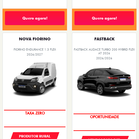
Quero agora!
Quero agora!
NOVA FIORINO
FASTBACK
FIORINO ENDURANCE 1.3 FLEX
FASTBACK AUDACE TURBO 200 HYBRID FLEX
AT 2026
2026/2027
2026/2026
TAXA ZERO
OPORTUNIDADE
PRODUTOR RURAL