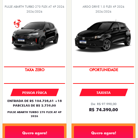
PULSE ABARTH TURBO 270 FLEX AT 4P 2026
ARGO DRIVE 1.0 FLEX 4P 2026
2026/2026
2026/2026
SAIA DE FIAT 0KM
OPORTUNIDADE
TAXA ZERO
PESSOA FÍSICA
TAXISTA
ENTRADA DE R$ 104.728,61 +18
De: R$ 97.990,00
PARCELAS DE R$ 2.759,00
R$ 74.390,00
PULSE ABARTH TURBO 270 FLEX AT 4P
2026
Quero agora!
Quero agora!