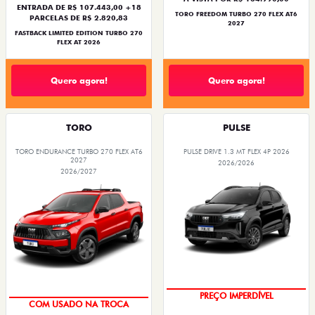
ENTRADA DE R$ 107.443,00 +18
TORO FREEDOM TURBO 270 FLEX AT6
PARCELAS DE R$ 2.820,83
2027
FASTBACK LIMITED EDITION TURBO 270
FLEX AT 2026
Quero agora!
Quero agora!
TORO
PULSE
TORO ENDURANCE TURBO 270 FLEX AT6
PULSE DRIVE 1.3 MT FLEX 4P 2026
2027
2026/2026
2026/2027
OPORTUNIDADE
OPORTUNIDADE