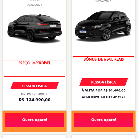
2026/2026
2026/2026
TAXA ZERO
OPORTUNIDADE
BÔNUS DE 6 MIL REAIS
PREÇO IMPERDÍVEL
PESSOA FÍSICA
PESSOA FÍSICA
À VISTA POR R$ 91.490,00
De: R$ 173.490,00
ARGO DRIVE 1.0 FLEX 4P 2026
R$ 134.990,00
Quero agora!
Quero agora!