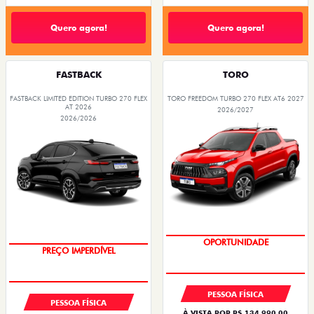
Quero agora!
Quero agora!
FASTBACK
TORO
FASTBACK LIMITED EDITION TURBO 270 FLEX
TORO FREEDOM TURBO 270 FLEX AT6 2027
AT 2026
2026/2027
2026/2026
SUPERVALORIZAÇÃO DO USADO
COM USADO NA TROCA
OPORTUNIDADE
PREÇO IMPERDÍVEL
PESSOA FÍSICA
PESSOA FÍSICA
À VISTA POR R$ 134.990,00