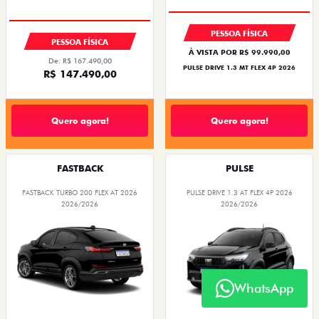
PREÇO IMPERDÍVEL
COM USADO NA TROCA
PESSOA FÍSICA
PESSOA FÍSICA
À VISTA POR R$ 99.990,00
De: R$ 167.490,00
PULSE DRIVE 1.3 MT FLEX 4P 2026
R$ 147.490,00
Quero agora!
Quero agora!
FASTBACK
PULSE
FASTBACK TURBO 200 FLEX AT 2026
PULSE DRIVE 1.3 AT FLEX 4P 2026
2026/2026
2026/2026
WhatsApp