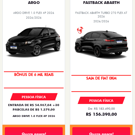
ARGO
FASTBACK ABARTH
ARGO DRIVE 1.0 FLEX 4P 2026
FASTBACK ABARTH TURBO 270 FLEX AT
2026
2026/2026
2026/2026
TAXA ZERO
PREÇO IMPERDÍVEL
BÔNUS DE 6 MIL REAIS
SAIA DE FIAT 0KM
PESSOA FÍSICA
PESSOA FÍSICA
ENTRADA DE R$ 54.967,04 +30
De: R$ 183.490,00
PARCELAS DE R$ 1.379,00
R$ 156.390,00
ARGO DRIVE 1.0 FLEX 4P 2026
Quero agora!
Quero agora!