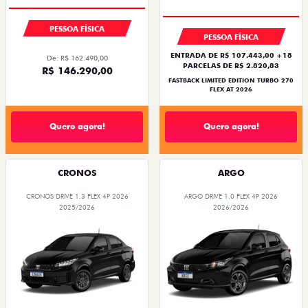
PREÇO IMPERDÍVEL
PESSOA FÍSICA
PESSOA FÍSICA
ENTRADA DE R$ 107.443,00 +18
De: R$ 162.490,00
PARCELAS DE R$ 2.820,83
R$ 146.290,00
FASTBACK LIMITED EDITION TURBO 270
FLEX AT 2026
Quero agora!
Quero agora!
CRONOS
ARGO
CRONOS DRIVE 1.3 FLEX 4P 2026
ARGO DRIVE 1.0 FLEX 4P 2026
2025/2026
2026/2026