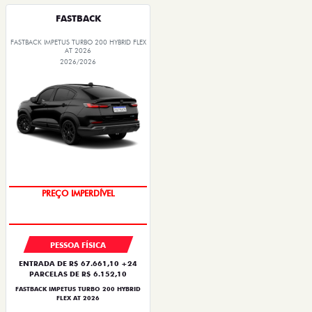
FASTBACK
FASTBACK IMPETUS TURBO 200 HYBRID FLEX
AT 2026
2026/2026
OPORTUNIDADE
PREÇO IMPERDÍVEL
PESSOA FÍSICA
ENTRADA DE R$ 67.661,10 +24
PARCELAS DE R$ 6.152,10
FASTBACK IMPETUS TURBO 200 HYBRID
FLEX AT 2026