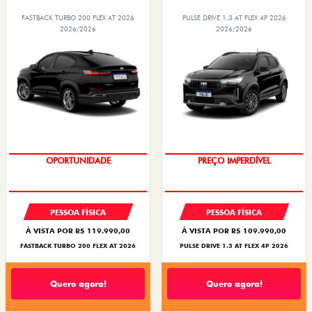
FASTBACK TURBO 200 FLEX AT 2026
PULSE DRIVE 1.3 AT FLEX 4P 2026
2026/2026
2026/2026
O SUV AUTOMÁTICO MAIS
OPORTUNIDADE
BARATO DO BRASIL
PREÇO IMPERDÍVEL
PESSOA FÍSICA
PESSOA FÍSICA
À VISTA POR R$ 119.990,00
À VISTA POR R$ 109.990,00
FASTBACK TURBO 200 FLEX AT 2026
PULSE DRIVE 1.3 AT FLEX 4P 2026
Quero agora!
Quero agora!