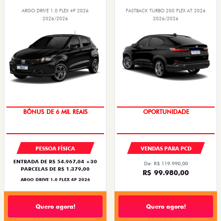
ARGO DRIVE 1.0 FLEX 4P 2026
FASTBACK TURBO 200 FLEX AT 2026
2026/2026
2026/2026
TAXA ZERO
OPORTUNIDADE
BÔNUS DE 6 MIL REAIS
PESSOA FÍSICA
VENDAS PARA PCD
ENTRADA DE R$ 54.967,04 +30
De: R$ 119.990,00
PARCELAS DE R$ 1.379,00
R$ 99.980,00
ARGO DRIVE 1.0 FLEX 4P 2026
Quero agora!
Quero agora!