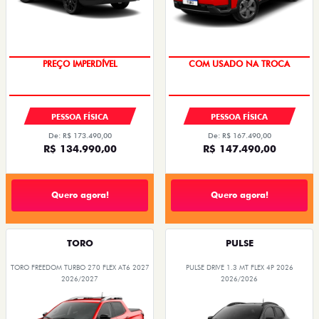
OPORTUNIDADE
OPORTUNIDADE
PREÇO IMPERDÍVEL
COM USADO NA TROCA
PESSOA FÍSICA
PESSOA FÍSICA
De: R$ 173.490,00
De: R$ 167.490,00
R$ 134.990,00
R$ 147.490,00
Quero agora!
Quero agora!
TORO
PULSE
TORO FREEDOM TURBO 270 FLEX AT6 2027
PULSE DRIVE 1.3 MT FLEX 4P 2026
2026/2027
2026/2026