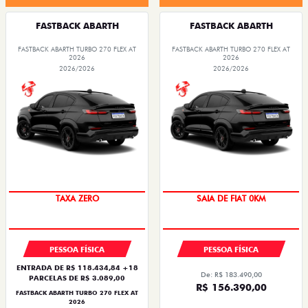
FASTBACK ABARTH
FASTBACK ABARTH
FASTBACK ABARTH TURBO 270 FLEX AT
FASTBACK ABARTH TURBO 270 FLEX AT
2026
2026
2026/2026
2026/2026
SAIA DE FIAT 0KM
PREÇO IMPERDÍVEL
TAXA ZERO
SAIA DE FIAT 0KM
PESSOA FÍSICA
PESSOA FÍSICA
ENTRADA DE R$ 118.434,84 +18
De: R$ 183.490,00
PARCELAS DE R$ 3.089,00
R$ 156.390,00
FASTBACK ABARTH TURBO 270 FLEX AT
2026