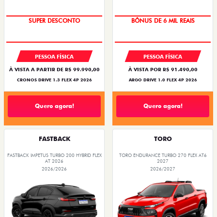
BÔNUS DE ATÉ R$ 14 MIL
TAXA ZERO
SUPER DESCONTO
BÔNUS DE 6 MIL REAIS
PESSOA FÍSICA
PESSOA FÍSICA
À VISTA A PARTIR DE R$ 99.990,00
À VISTA POR R$ 91.490,00
CRONOS DRIVE 1.3 FLEX 4P 2026
ARGO DRIVE 1.0 FLEX 4P 2026
Quero agora!
Quero agora!
FASTBACK
TORO
FASTBACK IMPETUS TURBO 200 HYBRID FLEX
TORO ENDURANCE TURBO 270 FLEX AT6
AT 2026
2027
2026/2026
2026/2027