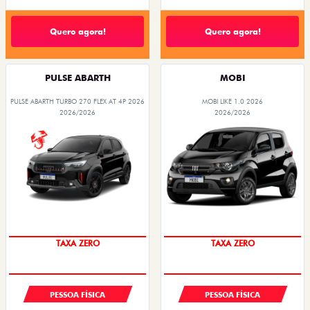
Quero agora!
Quero agora!
PULSE ABARTH
MOBI
PULSE ABARTH TURBO 270 FLEX AT 4P 2026
MOBI LIKE 1.0 2026
2026/2026
2026/2026
SAIA DE FIAT 0KM
PREÇO IMPERDÍVEL
TAXA ZERO
TAXA ZERO
PESSOA FÍSICA
PESSOA FÍSICA