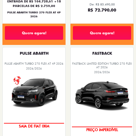
ENTRADA DE R$ 104.728,61 +18
De: R$ 85.490,00
PARCELAS DE R$ 2.759,00
R$ 72.790,00
PULSE ABARTH TURBO 270 FLEX AT 4P
2026
Quero agora!
Quero agora!
PULSE ABARTH
FASTBACK
PULSE ABARTH TURBO 270 FLEX AT 4P 2026
FASTBACK LIMITED EDITION TURBO 270 FLEX
AT 2026
2026/2026
2026/2026
COM USADO NA TROCA
OPORTUNIDADE
SAIA DE FIAT 0KM