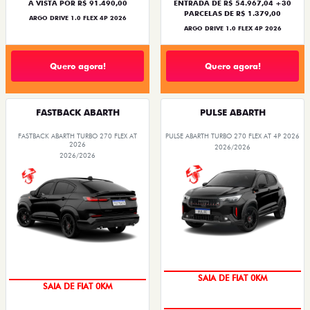
À VISTA POR R$ 91.490,00
ENTRADA DE R$ 54.967,04 +30
PARCELAS DE R$ 1.379,00
ARGO DRIVE 1.0 FLEX 4P 2026
ARGO DRIVE 1.0 FLEX 4P 2026
Quero agora!
Quero agora!
FASTBACK ABARTH
PULSE ABARTH
FASTBACK ABARTH TURBO 270 FLEX AT
PULSE ABARTH TURBO 270 FLEX AT 4P 2026
2026
2026/2026
2026/2026
SAIA DE FIAT 0KM
SAIA DE FIAT 0KM