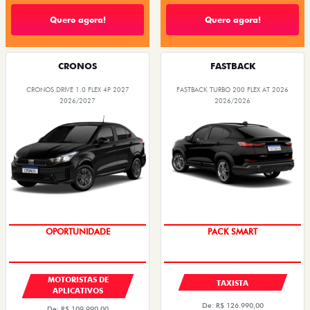
Quero agora!
Quero agora!
CRONOS
FASTBACK
CRONOS DRIVE 1.0 FLEX 4P 2027
FASTBACK TURBO 200 FLEX AT 2026
2026/2027
2026/2026
OPORTUNIDADE
PACK SMART
MOTORISTAS DE
TAXISTA
APLICATIVOS
De: R$ 126.990,00
De: R$ 109.990,00