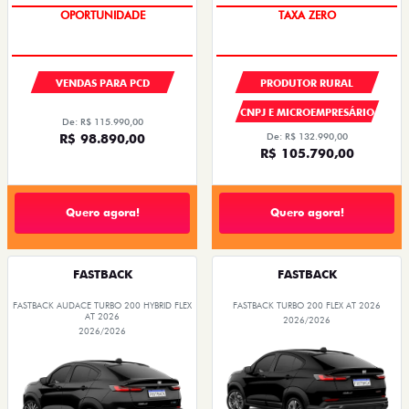
OPORTUNIDADE
TAXA ZERO
VENDAS PARA PCD
PRODUTOR RURAL
CNPJ E MICROEMPRESÁRIO
De: R$ 115.990,00
R$ 98.890,00
De: R$ 132.990,00
R$ 105.790,00
Quero agora!
Quero agora!
FASTBACK
FASTBACK
FASTBACK AUDACE TURBO 200 HYBRID FLEX
FASTBACK TURBO 200 FLEX AT 2026
AT 2026
2026/2026
2026/2026