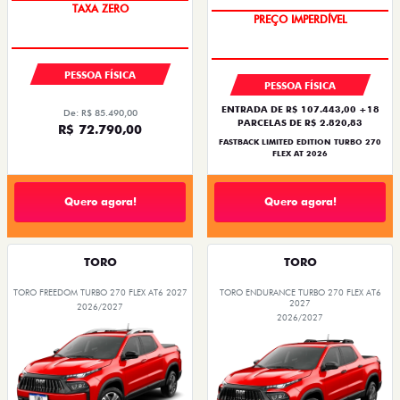
TAXA ZERO
PREÇO IMPERDÍVEL
PESSOA FÍSICA
PESSOA FÍSICA
ENTRADA DE R$ 107.443,00 +18
De: R$ 85.490,00
PARCELAS DE R$ 2.820,83
R$ 72.790,00
FASTBACK LIMITED EDITION TURBO 270
FLEX AT 2026
Quero agora!
Quero agora!
TORO
TORO
TORO FREEDOM TURBO 270 FLEX AT6 2027
TORO ENDURANCE TURBO 270 FLEX AT6
2027
2026/2027
2026/2027