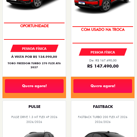
OPORTUNIDADE
COM USADO NA TROCA
PESSOA FÍSICA
PESSOA FÍSICA
À VISTA POR R$ 134.990,00
De: R$ 167.490,00
TORO FREEDOM TURBO 270 FLEX AT6
R$ 147.490,00
2027
Quero agora!
Quero agora!
PULSE
FASTBACK
PULSE DRIVE 1.3 MT FLEX 4P 2026
FASTBACK TURBO 200 FLEX AT 2026
2026/2026
2026/2026