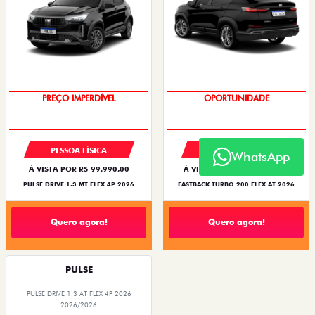
PREÇO IMPERDÍVEL
OPORTUNIDADE
PESSOA FÍSICA
PESSOA FÍSICA
WhatsApp
À VISTA POR R$ 99.990,00
À VISTA POR R$ 119.990,00
PULSE DRIVE 1.3 MT FLEX 4P 2026
FASTBACK TURBO 200 FLEX AT 2026
Quero agora!
Quero agora!
PULSE
PULSE DRIVE 1.3 AT FLEX 4P 2026
2026/2026