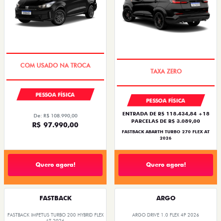
SUPER DESCONTO
SAIA DE FIAT 0KM
PESSOA FÍSICA
PESSOA FÍSICA
ENTRADA DE R$ 118.434,84 +18
De: R$ 108.990,00
PARCELAS DE R$ 3.089,00
R$ 97.990,00
FASTBACK ABARTH TURBO 270 FLEX AT
2026
Quero agora!
Quero agora!
FASTBACK
ARGO
FASTBACK IMPETUS TURBO 200 HYBRID FLEX
ARGO DRIVE 1.0 FLEX 4P 2026
AT 2026