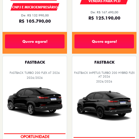
VENDAS PARA PCD
CNPJ E MICROEMPRESÁRIO
De: R$ 167.490,00
De: R$ 132.990,00
R$ 125.190,00
R$ 105.790,00
Quero agora!
Quero agora!
FASTBACK
FASTBACK
FASTBACK TURBO 200 FLEX AT 2026
FASTBACK IMPETUS TURBO 200 HYBRID FLEX
AT 2026
2026/2026
2026/2026
OPORTUNIDADE