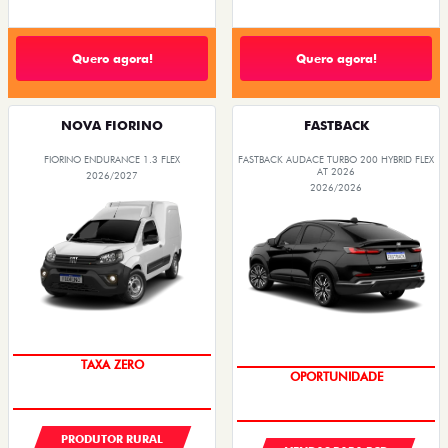
Quero agora!
Quero agora!
NOVA FIORINO
FASTBACK
FIORINO ENDURANCE 1.3 FLEX
FASTBACK AUDACE TURBO 200 HYBRID FLEX
AT 2026
2026/2027
2026/2026
TAXA ZERO
OPORTUNIDADE
PRODUTOR RURAL