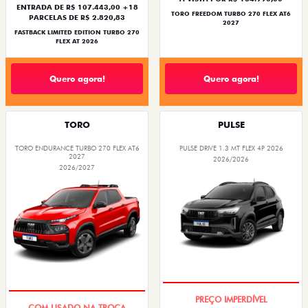
ENTRADA DE R$ 107.443,00 +18
TORO FREEDOM TURBO 270 FLEX AT6
PARCELAS DE R$ 2.820,83
2027
FASTBACK LIMITED EDITION TURBO 270
FLEX AT 2026
Quero agora!
Quero agora!
TORO
PULSE
TORO ENDURANCE TURBO 270 FLEX AT6
PULSE DRIVE 1.3 MT FLEX 4P 2026
2027
2026/2026
2026/2027
OPORTUNIDADE
OPORTUNIDADE