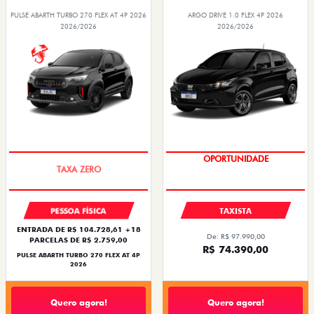
PULSE ABARTH TURBO 270 FLEX AT 4P 2026
ARGO DRIVE 1.0 FLEX 4P 2026
2026/2026
2026/2026
SAIA DE FIAT 0KM
OPORTUNIDADE
PESSOA FÍSICA
TAXISTA
ENTRADA DE R$ 104.728,61 +18
De: R$ 97.990,00
PARCELAS DE R$ 2.759,00
R$ 74.390,00
PULSE ABARTH TURBO 270 FLEX AT 4P
2026
Quero agora!
Quero agora!