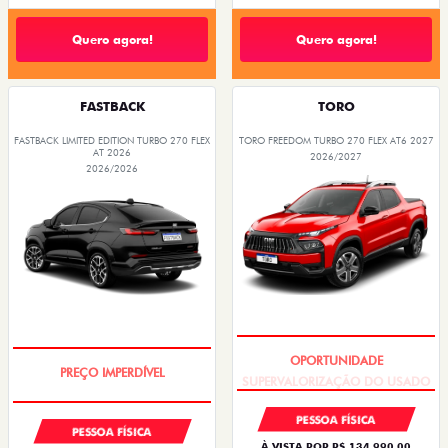
Quero agora!
Quero agora!
FASTBACK
TORO
FASTBACK LIMITED EDITION TURBO 270 FLEX
TORO FREEDOM TURBO 270 FLEX AT6 2027
AT 2026
2026/2027
2026/2026
SUPERVALORIZAÇÃO DO USADO
COM USADO NA TROCA
PESSOA FÍSICA
PESSOA FÍSICA
À VISTA POR R$ 134.990,00