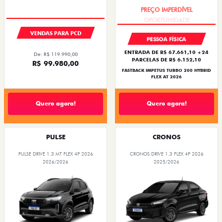
OPORTUNIDADE
VENDAS PARA PCD
PESSOA FÍSICA
ENTRADA DE R$ 67.661,10 +24
De: R$ 119.990,00
PARCELAS DE R$ 6.152,10
R$ 99.980,00
FASTBACK IMPETUS TURBO 200 HYBRID
FLEX AT 2026
Quero agora!
Quero agora!
PULSE
CRONOS
PULSE DRIVE 1.3 MT FLEX 4P 2026
CRONOS DRIVE 1.3 FLEX 4P 2026
2026/2026
2025/2026