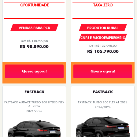
OPORTUNIDADE
TAXA ZERO
VENDAS PARA PCD
PRODUTOR RURAL
CNPJ E MICROEMPRESÁRIO
De: R$ 115.990,00
R$ 98.890,00
De: R$ 132.990,00
R$ 105.790,00
Quero agora!
Quero agora!
FASTBACK
FASTBACK
FASTBACK AUDACE TURBO 200 HYBRID FLEX
FASTBACK TURBO 200 FLEX AT 2026
AT 2026
2026/2026
2026/2026