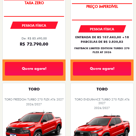
PREÇO IMPERDÍVEL
COM USADO NA TROCA
TAXA ZERO
PREÇO IMPERDÍVEL
PESSOA FÍSICA
PESSOA FÍSICA
ENTRADA DE R$ 107.443,00 +18
De: R$ 85.490,00
PARCELAS DE R$ 2.820,83
R$ 72.790,00
FASTBACK LIMITED EDITION TURBO 270
FLEX AT 2026
Quero agora!
Quero agora!
TORO
TORO
TORO FREEDOM TURBO 270 FLEX AT6 2027
TORO ENDURANCE TURBO 270 FLEX AT6
2027
2026/2027
2026/2027