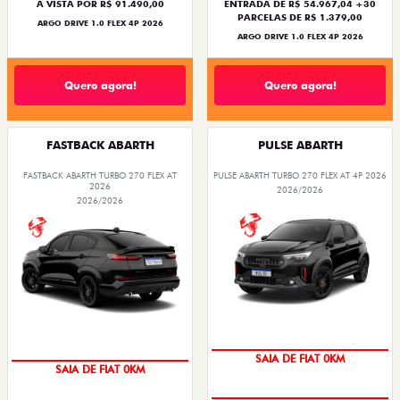
À VISTA POR R$ 91.490,00
ENTRADA DE R$ 54.967,04 +30
PARCELAS DE R$ 1.379,00
ARGO DRIVE 1.0 FLEX 4P 2026
ARGO DRIVE 1.0 FLEX 4P 2026
Quero agora!
Quero agora!
FASTBACK ABARTH
PULSE ABARTH
FASTBACK ABARTH TURBO 270 FLEX AT
PULSE ABARTH TURBO 270 FLEX AT 4P 2026
2026
2026/2026
2026/2026
OPORTUNIDADE
PREÇO IMPERDÍVEL
SAIA DE FIAT 0KM
SAIA DE FIAT 0KM