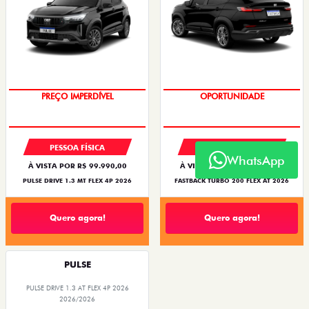
OPORTUNIDADE
OPORTUNIDADE
PREÇO IMPERDÍVEL
PESSOA FÍSICA
PESSOA FÍSICA
WhatsApp
À VISTA POR R$ 99.990,00
À VISTA POR R$ 119.990,00
PULSE DRIVE 1.3 MT FLEX 4P 2026
FASTBACK TURBO 200 FLEX AT 2026
Quero agora!
Quero agora!
PULSE
PULSE DRIVE 1.3 AT FLEX 4P 2026
2026/2026