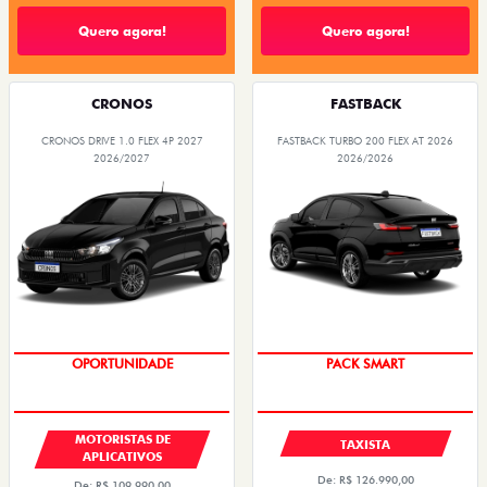
Quero agora!
Quero agora!
CRONOS
FASTBACK
CRONOS DRIVE 1.0 FLEX 4P 2027
FASTBACK TURBO 200 FLEX AT 2026
2026/2027
2026/2026
OPORTUNIDADE
PACK SMART
MOTORISTAS DE
TAXISTA
APLICATIVOS
De: R$ 126.990,00
De: R$ 109.990,00