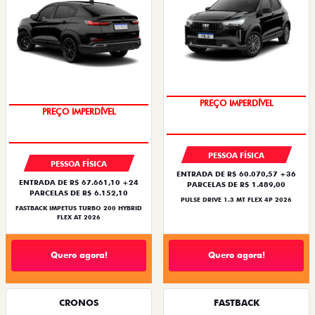
OPORTUNIDADE
OPORTUNIDADE
PREÇO IMPERDÍVEL
PREÇO IMPERDÍVEL
PESSOA FÍSICA
PESSOA FÍSICA
ENTRADA DE R$ 60.070,57 +36
ENTRADA DE R$ 67.661,10 +24
PARCELAS DE R$ 1.489,00
PARCELAS DE R$ 6.152,10
PULSE DRIVE 1.3 MT FLEX 4P 2026
FASTBACK IMPETUS TURBO 200 HYBRID
FLEX AT 2026
Quero agora!
Quero agora!
CRONOS
FASTBACK