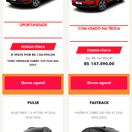
OPORTUNIDADE
SUPERVALORIZAÇÃO DO USADO
OPORTUNIDADE
COM USADO NA TROCA
PESSOA FÍSICA
PESSOA FÍSICA
À VISTA POR R$ 134.990,00
De: R$ 167.490,00
TORO FREEDOM TURBO 270 FLEX AT6
R$ 147.490,00
2027
Quero agora!
Quero agora!
PULSE
FASTBACK
PULSE DRIVE 1.3 MT FLEX 4P 2026
FASTBACK TURBO 200 FLEX AT 2026
2026/2026
2026/2026