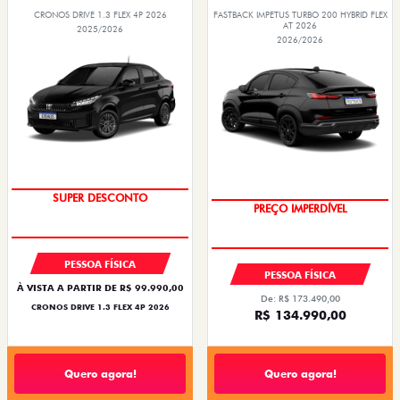
CRONOS DRIVE 1.3 FLEX 4P 2026
FASTBACK IMPETUS TURBO 200 HYBRID FLEX
AT 2026
2025/2026
2026/2026
BÔNUS DE ATÉ R$ 14 MIL
OPORTUNIDADE
SUPER DESCONTO
PREÇO IMPERDÍVEL
PESSOA FÍSICA
PESSOA FÍSICA
À VISTA A PARTIR DE R$ 99.990,00
De: R$ 173.490,00
CRONOS DRIVE 1.3 FLEX 4P 2026
R$ 134.990,00
Quero agora!
Quero agora!