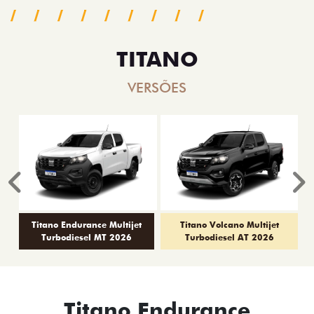
TITANO
VERSÕES
Anterior
P
Titano Endurance Multijet
Titano Volcano Multijet
Turbodiesel MT 2026
Turbodiesel AT 2026
Titano Endurance