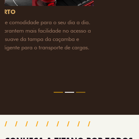
PACK OFF-ROAD
Prepare sua picape para qualquer desafio. O Pack
off-road combina engate de reboque para até 3,5
toneladas, alargadores de para-lamas e overbumper,
oferecendo mais capacidade de reboque, proteção
extra para a carroceria e um visual ainda mais
imponente para enfrentar qualquer terreno com
confiança.
Próximo
Previous
Next
Pack tecnologia