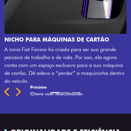
CARTÃO
CHAVE COM TELECOMANDO
er sua grande
Agora, a chave da sua nova Fiorino pode 
so, ela agora
veículo também à distância, e não mais 
 a sua máquina
fechadura. São detalhes como esse que 
quininha dentro
mais fluidez para o seu dia de trabalho.
Previous
Next