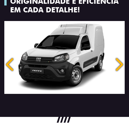
ORIGINALIDADE E EFICIÊNCIA
EM CADA DETALHE!
Anterior
Próx