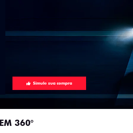
Simule sua compra
EM 360°