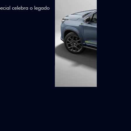
lizados e detalhes em Citrus Green criam
a.
ico