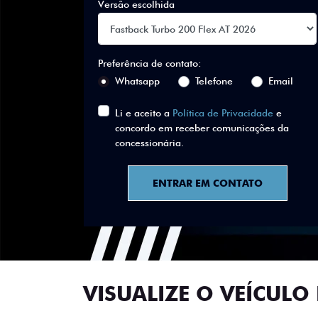
Versão escolhida
Preferência de contato:
Whatsapp
Telefone
Email
Li e aceito a
Política de Privacidade
e
concordo em receber comunicações da
concessionária.
ENTRAR EM CONTATO
VISUALIZE O VEÍCULO 