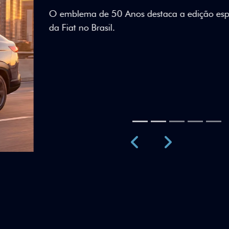
Teto bicolor, adesivos esti
uma identidade visual únic
Próximo
Previous
Next
Teto Panorâm