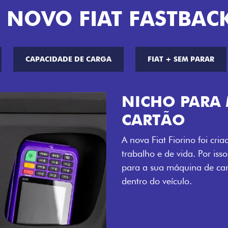
 NOVO FIAT FASTBAC
CAPACIDADE DE CARGA
FIAT + SEM PARAR
CHAVE COM 
Agora, a chave da sua nov
distância, e não mais som
esse que trazem ainda mais