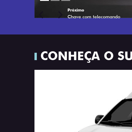
Próximo
Previous
Next
Porta-luvas com iluminação
CONHEÇA O S