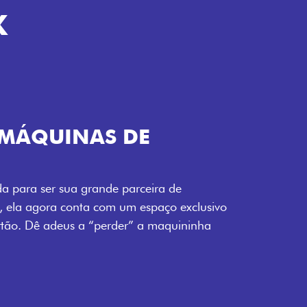
K
TELECOMANDO
a Fiorino pode abrir o veículo também à
ente pela fechadura. São detalhes como
 fluidez para o seu dia de trabalho.