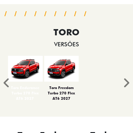
TORO
VERSÕES
Anterior
P
Toro Endurance
Toro Freedom
Turbo 270 Flex
Turbo 270 Flex
AT6 2027
AT6 2027