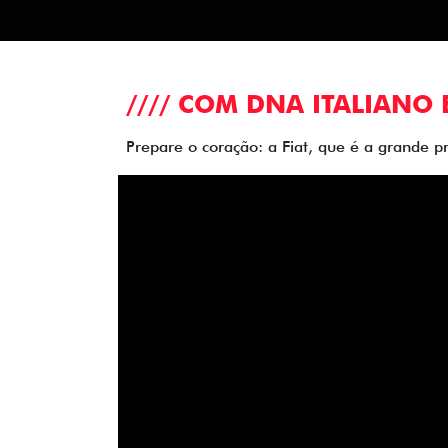
//// COM DNA ITALIANO 
Prepare o coração: a Fiat, que é a grande p