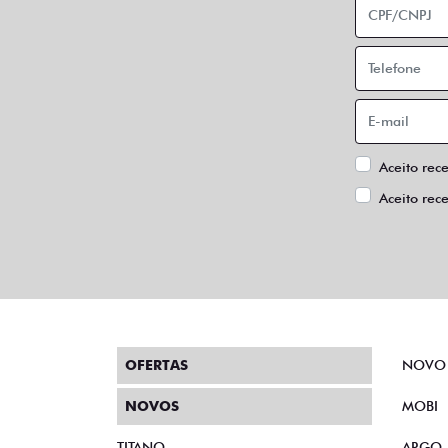
Aceito rec
Aceito rec
OFERTAS
NOVO
NOVOS
MOBI
TITANO
ARGO