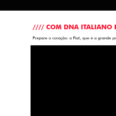
//// COM DNA ITALIANO 
Prepare o coração: a Fiat, que é a grande p