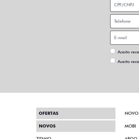
Aceito rec
Aceito rec
OFERTAS
NOVO
NOVOS
MOBI
TITANO
ARGO