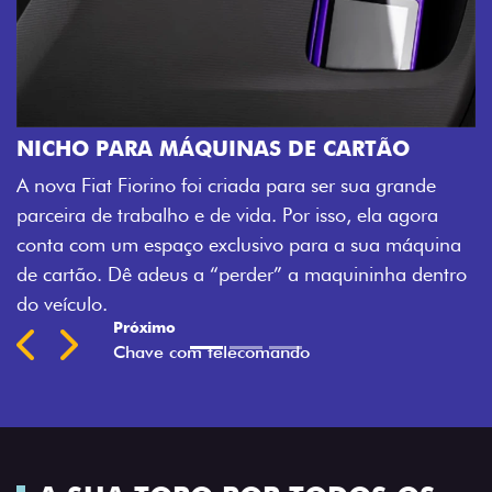
CHAVE COM TELECOMAND
Agora, a chave da sua nova Fiorin
S DE CARTÃO
veículo também à distância, e nã
 para ser sua grande
fechadura. São detalhes como ess
 Por isso, ela agora
mais fluidez para o seu dia de tra
vo para a sua máquina
Previous
Next
r” a maquininha dentro