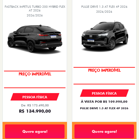
FASTBACK IMPETUS TURBO 200 HYBRID FLEX
PULSE DRIVE 1.3 AT FLEX 4P 2026
AT 2026
2026/2026
2026/2026
PREÇO IMPERDÍVEL
PREÇO IMPERDÍVEL
PESSOA FÍSICA
PESSOA FÍSICA
À VISTA POR R$ 109.990,00
De: R$ 173.490,00
PULSE DRIVE 1.3 AT FLEX 4P 2026
R$ 134.990,00
Quero agora!
Quero agora!