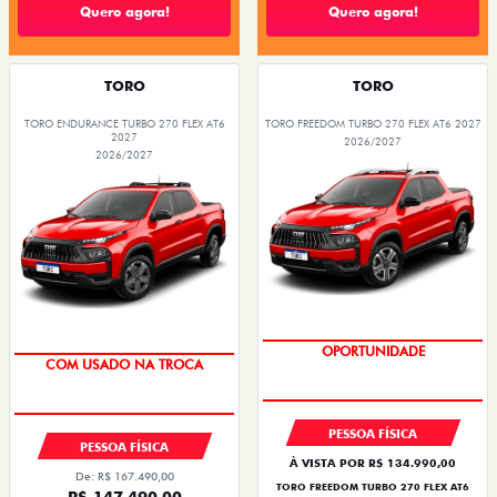
Quero agora!
Quero agora!
TORO
TORO
TORO ENDURANCE TURBO 270 FLEX AT6
TORO FREEDOM TURBO 270 FLEX AT6 2027
2027
2026/2027
2026/2027
OPORTUNIDADE
COM USADO NA TROCA
PESSOA FÍSICA
PESSOA FÍSICA
À VISTA POR R$ 134.990,00
De: R$ 167.490,00
TORO FREEDOM TURBO 270 FLEX AT6
R$ 147.490,00