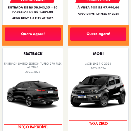
ENTRADA DE R$ 58.843,35 +30
À VISTA POR R$ 97.990,00
PARCELAS DE R$ 1.469,00
ARGO DRIVE 1.0 FLEX 4P 2026
ARGO DRIVE 1.0 FLEX 4P 2026
Quero agora!
Quero agora!
FASTBACK
MOBI
FASTBACK LIMITED EDITION TURBO 270 FLEX
MOBI LIKE 1.0 2026
AT 2026
2026/2026
2026/2026
TAXA ZERO
PREÇO IMPERDÍVEL