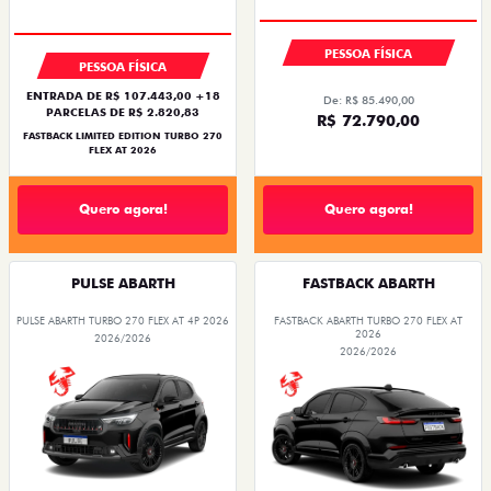
PESSOA FÍSICA
PESSOA FÍSICA
ENTRADA DE R$ 107.443,00 +18
De: R$ 85.490,00
PARCELAS DE R$ 2.820,83
R$ 72.790,00
FASTBACK LIMITED EDITION TURBO 270
FLEX AT 2026
Quero agora!
Quero agora!
PULSE ABARTH
FASTBACK ABARTH
PULSE ABARTH TURBO 270 FLEX AT 4P 2026
FASTBACK ABARTH TURBO 270 FLEX AT
2026
2026/2026
2026/2026