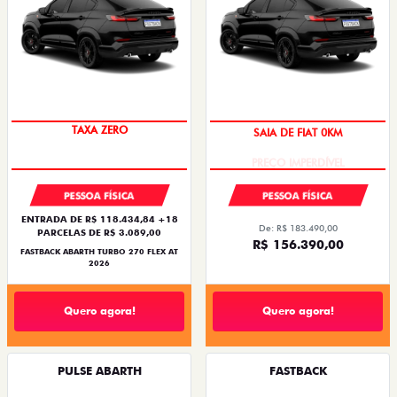
TAXA ZERO
SAIA DE FIAT 0KM
PESSOA FÍSICA
PESSOA FÍSICA
ENTRADA DE R$ 118.434,84 +18
De: R$ 183.490,00
PARCELAS DE R$ 3.089,00
R$ 156.390,00
FASTBACK ABARTH TURBO 270 FLEX AT
2026
Quero agora!
Quero agora!
PULSE ABARTH
FASTBACK