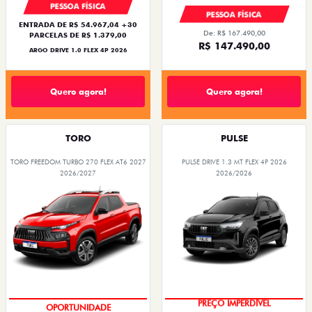
PESSOA FÍSICA
PESSOA FÍSICA
ENTRADA DE R$ 54.967,04 +30
De: R$ 167.490,00
PARCELAS DE R$ 1.379,00
R$ 147.490,00
ARGO DRIVE 1.0 FLEX 4P 2026
Quero agora!
Quero agora!
TORO
PULSE
TORO FREEDOM TURBO 270 FLEX AT6 2027
PULSE DRIVE 1.3 MT FLEX 4P 2026
2026/2027
2026/2026
OPORTUNIDADE
PREÇO IMPERDÍVEL