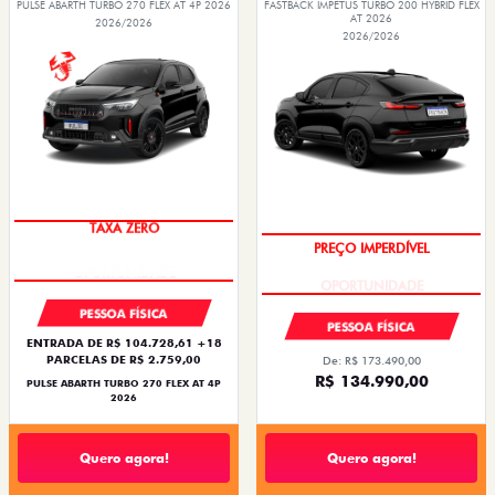
PULSE ABARTH TURBO 270 FLEX AT 4P 2026
FASTBACK IMPETUS TURBO 200 HYBRID FLEX
AT 2026
2026/2026
2026/2026
TAXA ZERO
PREÇO IMPERDÍVEL
PESSOA FÍSICA
PESSOA FÍSICA
ENTRADA DE R$ 104.728,61 +18
PARCELAS DE R$ 2.759,00
De: R$ 173.490,00
R$ 134.990,00
PULSE ABARTH TURBO 270 FLEX AT 4P
2026
Quero agora!
Quero agora!