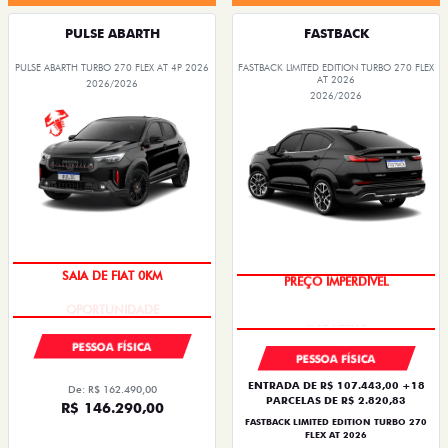
PULSE ABARTH
FASTBACK
PULSE ABARTH TURBO 270 FLEX AT 4P 2026
FASTBACK LIMITED EDITION TURBO 270 FLEX
AT 2026
2026/2026
2026/2026
SAIA DE FIAT 0KM
PREÇO IMPERDÍVEL
PESSOA FÍSICA
PESSOA FÍSICA
ENTRADA DE R$ 107.443,00 +18
De: R$ 162.490,00
PARCELAS DE R$ 2.820,83
R$ 146.290,00
FASTBACK LIMITED EDITION TURBO 270
FLEX AT 2026