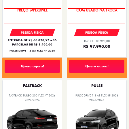
PREÇO IMPERDÍVEL
COM USADO NA TROCA
PESSOA FÍSICA
PESSOA FÍSICA
ENTRADA DE R$ 60.070,57 +36
De: R$ 108.990,00
PARCELAS DE R$ 1.489,00
R$ 97.990,00
PULSE DRIVE 1.3 MT FLEX 4P 2026
Quero agora!
Quero agora!
FASTBACK
PULSE
FASTBACK TURBO 200 FLEX AT 2026
PULSE DRIVE 1.3 AT FLEX 4P 2026
2026/2026
2026/2026