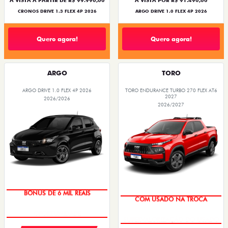
À VISTA A PARTIR DE R$ 99.990,00
À VISTA POR R$ 91.490,00
CRONOS DRIVE 1.3 FLEX 4P 2026
ARGO DRIVE 1.0 FLEX 4P 2026
Quero agora!
Quero agora!
ARGO
TORO
ARGO DRIVE 1.0 FLEX 4P 2026
TORO ENDURANCE TURBO 270 FLEX AT6
2027
2026/2026
2026/2027
BÔNUS DE 6 MIL REAIS
COM USADO NA TROCA