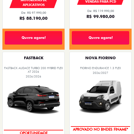
VENDAS PARA PCD
APLICATIVOS
De: R$ 119.990,00
De: R$ 97.990,00
R$ 99.980,00
R$ 88.190,00
Quero agora!
Quero agora!
FASTBACK
NOVA FIORINO
FASTBACK AUDACE TURBO 200 HYBRID FLEX
FIORINO ENDURANCE 1.3 FLEX
AT 2026
2026/2027
2026/2026
APROVADO NO BNDES FINAME*
OPORTUNIDADE