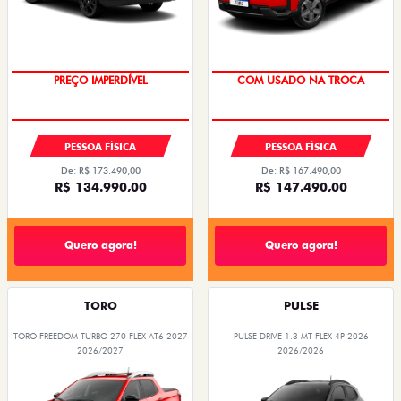
OPORTUNIDADE
OPORTUNIDADE
PREÇO IMPERDÍVEL
COM USADO NA TROCA
PESSOA FÍSICA
PESSOA FÍSICA
De: R$ 173.490,00
De: R$ 167.490,00
R$ 134.990,00
R$ 147.490,00
Quero agora!
Quero agora!
TORO
PULSE
TORO FREEDOM TURBO 270 FLEX AT6 2027
PULSE DRIVE 1.3 MT FLEX 4P 2026
2026/2027
2026/2026