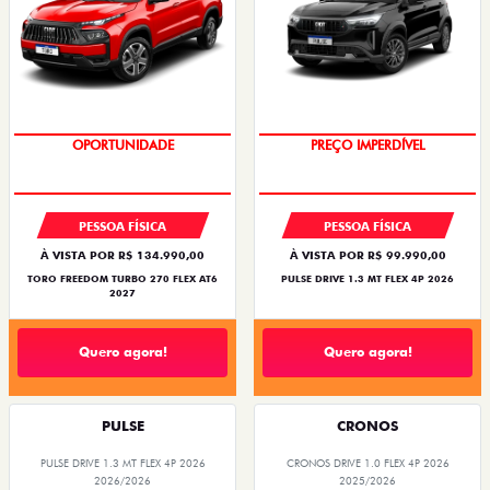
OPORTUNIDADE
SUPERVALORIZAÇÃO DO USADO
OPORTUNIDADE
PREÇO IMPERDÍVEL
PESSOA FÍSICA
PESSOA FÍSICA
À VISTA POR R$ 134.990,00
À VISTA POR R$ 99.990,00
TORO FREEDOM TURBO 270 FLEX AT6
PULSE DRIVE 1.3 MT FLEX 4P 2026
2027
Quero agora!
Quero agora!
PULSE
CRONOS
PULSE DRIVE 1.3 MT FLEX 4P 2026
CRONOS DRIVE 1.0 FLEX 4P 2026
2026/2026
2025/2026