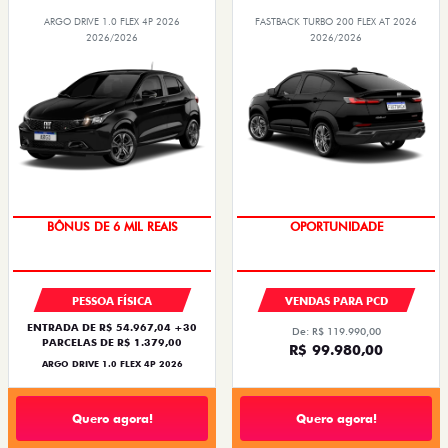
ARGO DRIVE 1.0 FLEX 4P 2026
FASTBACK TURBO 200 FLEX AT 2026
2026/2026
2026/2026
TAXA ZERO
OPORTUNIDADE
BÔNUS DE 6 MIL REAIS
PESSOA FÍSICA
VENDAS PARA PCD
ENTRADA DE R$ 54.967,04 +30
De: R$ 119.990,00
PARCELAS DE R$ 1.379,00
R$ 99.980,00
ARGO DRIVE 1.0 FLEX 4P 2026
Quero agora!
Quero agora!