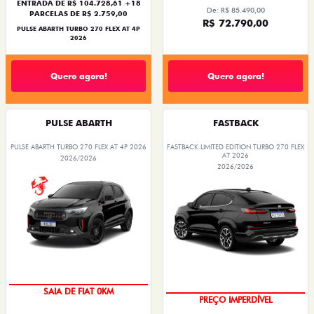
ENTRADA DE R$ 104.728,61 +18
De: R$ 85.490,00
PARCELAS DE R$ 2.759,00
R$ 72.790,00
PULSE ABARTH TURBO 270 FLEX AT 4P
2026
Quero agora!
Quero agora!
PULSE ABARTH
FASTBACK
PULSE ABARTH TURBO 270 FLEX AT 4P 2026
FASTBACK LIMITED EDITION TURBO 270 FLEX
AT 2026
2026/2026
2026/2026
COM USADO NA TROCA
OPORTUNIDADE
SAIA DE FIAT 0KM