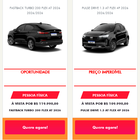
FASTBACK TURBO 200 FLEX AT 2026
PULSE DRIVE 1.3 AT FLEX 4P 2026
2026/2026
2026/2026
O SUV AUTOMÁTICO MAIS
OPORTUNIDADE
BARATO DO BRASIL
PREÇO IMPERDÍVEL
PESSOA FÍSICA
PESSOA FÍSICA
À VISTA POR R$ 119.990,00
À VISTA POR R$ 109.990,00
FASTBACK TURBO 200 FLEX AT 2026
PULSE DRIVE 1.3 AT FLEX 4P 2026
Quero agora!
Quero agora!