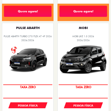
Quero agora!
Quero agora!
PULSE ABARTH
MOBI
PULSE ABARTH TURBO 270 FLEX AT 4P 2026
MOBI LIKE 1.0 2026
2026/2026
2026/2026
SAIA DE FIAT 0KM
PREÇO IMPERDÍVEL
TAXA ZERO
TAXA ZERO
PESSOA FÍSICA
PESSOA FÍSICA