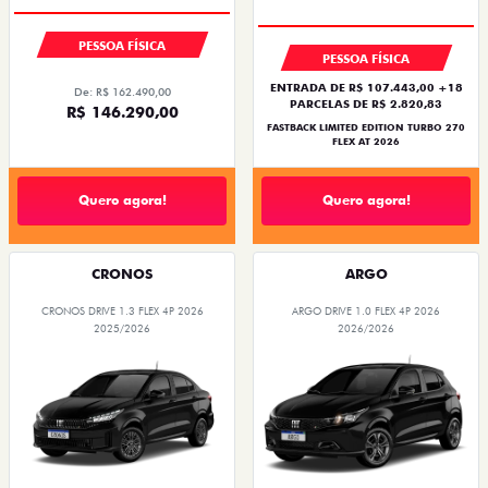
PREÇO IMPERDÍVEL
PESSOA FÍSICA
PESSOA FÍSICA
ENTRADA DE R$ 107.443,00 +18
De: R$ 162.490,00
PARCELAS DE R$ 2.820,83
R$ 146.290,00
FASTBACK LIMITED EDITION TURBO 270
FLEX AT 2026
Quero agora!
Quero agora!
CRONOS
ARGO
CRONOS DRIVE 1.3 FLEX 4P 2026
ARGO DRIVE 1.0 FLEX 4P 2026
2025/2026
2026/2026