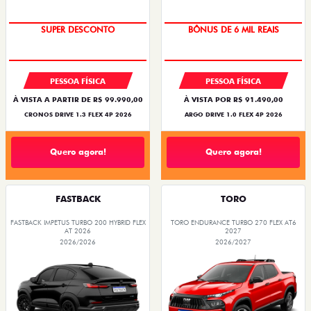
BÔNUS DE ATÉ R$ 14 MIL
TAXA ZERO
SUPER DESCONTO
BÔNUS DE 6 MIL REAIS
PESSOA FÍSICA
PESSOA FÍSICA
À VISTA A PARTIR DE R$ 99.990,00
À VISTA POR R$ 91.490,00
CRONOS DRIVE 1.3 FLEX 4P 2026
ARGO DRIVE 1.0 FLEX 4P 2026
Quero agora!
Quero agora!
FASTBACK
TORO
FASTBACK IMPETUS TURBO 200 HYBRID FLEX
TORO ENDURANCE TURBO 270 FLEX AT6
AT 2026
2027
2026/2026
2026/2027