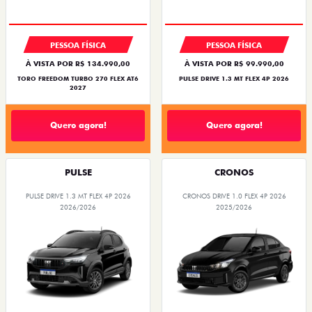
SUPERVALORIZAÇÃO DO USADO
PESSOA FÍSICA
PESSOA FÍSICA
À VISTA POR R$ 134.990,00
À VISTA POR R$ 99.990,00
TORO FREEDOM TURBO 270 FLEX AT6
PULSE DRIVE 1.3 MT FLEX 4P 2026
2027
Quero agora!
Quero agora!
PULSE
CRONOS
PULSE DRIVE 1.3 MT FLEX 4P 2026
CRONOS DRIVE 1.0 FLEX 4P 2026
2026/2026
2025/2026