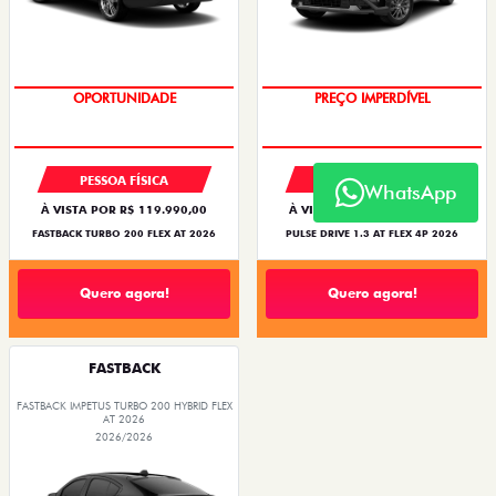
O SUV AUTOMÁTICO MAIS
BARATO DO BRASIL
OPORTUNIDADE
PREÇO IMPERDÍVEL
PESSOA FÍSICA
PESSOA FÍSICA
WhatsApp
À VISTA POR R$ 119.990,00
À VISTA POR R$ 109.990,00
FASTBACK TURBO 200 FLEX AT 2026
PULSE DRIVE 1.3 AT FLEX 4P 2026
Quero agora!
Quero agora!
FASTBACK
FASTBACK IMPETUS TURBO 200 HYBRID FLEX
AT 2026
2026/2026