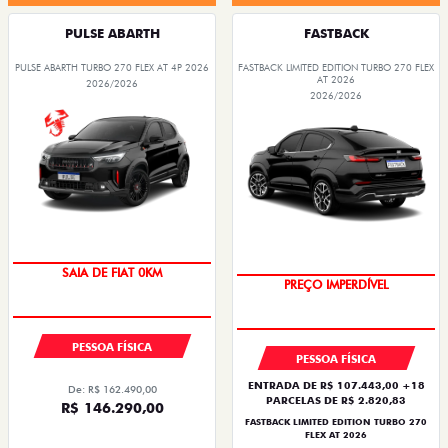
PULSE ABARTH
FASTBACK
PULSE ABARTH TURBO 270 FLEX AT 4P 2026
FASTBACK LIMITED EDITION TURBO 270 FLEX
AT 2026
2026/2026
2026/2026
COM USADO NA TROCA
SAIA DE FIAT 0KM
PREÇO IMPERDÍVEL
OPORTUNIDADE
PESSOA FÍSICA
PESSOA FÍSICA
ENTRADA DE R$ 107.443,00 +18
De: R$ 162.490,00
PARCELAS DE R$ 2.820,83
R$ 146.290,00
FASTBACK LIMITED EDITION TURBO 270
FLEX AT 2026