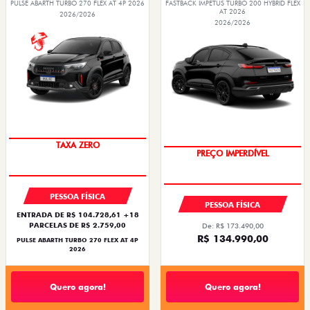
PULSE ABARTH TURBO 270 FLEX AT 4P 2026
FASTBACK IMPETUS TURBO 200 HYBRID FLEX
AT 2026
2026/2026
2026/2026
SAIA DE FIAT 0KM
TAXA ZERO
PREÇO IMPERDÍVEL
OPORTUNIDADE
PESSOA FÍSICA
PESSOA FÍSICA
ENTRADA DE R$ 104.728,61 +18
PARCELAS DE R$ 2.759,00
De: R$ 173.490,00
R$ 134.990,00
PULSE ABARTH TURBO 270 FLEX AT 4P
2026
Quero agora!
Quero agora!