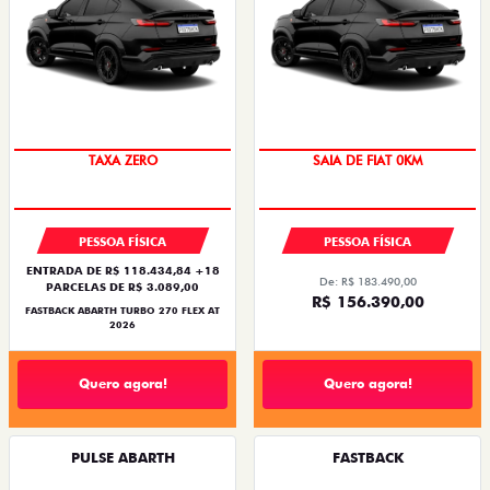
SAIA DE FIAT 0KM
TAXA ZERO
SAIA DE FIAT 0KM
PREÇO IMPERDÍVEL
PESSOA FÍSICA
PESSOA FÍSICA
ENTRADA DE R$ 118.434,84 +18
De: R$ 183.490,00
PARCELAS DE R$ 3.089,00
R$ 156.390,00
FASTBACK ABARTH TURBO 270 FLEX AT
2026
Quero agora!
Quero agora!
PULSE ABARTH
FASTBACK