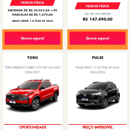
PESSOA FÍSICA
PESSOA FÍSICA
ENTRADA DE R$ 54.967,04 +30
De: R$ 167.490,00
PARCELAS DE R$ 1.379,00
R$ 147.490,00
ARGO DRIVE 1.0 FLEX 4P 2026
Quero agora!
Quero agora!
TORO
PULSE
TORO FREEDOM TURBO 270 FLEX AT6 2027
PULSE DRIVE 1.3 MT FLEX 4P 2026
2026/2027
2026/2026
OPORTUNIDADE
OPORTUNIDADE
PREÇO IMPERDÍVEL