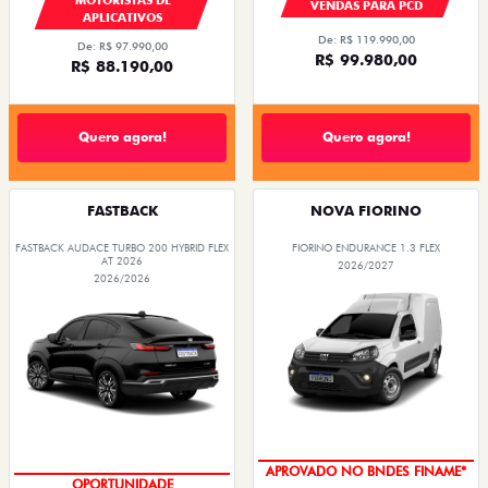
VENDAS PARA PCD
APLICATIVOS
De: R$ 119.990,00
De: R$ 97.990,00
R$ 99.980,00
R$ 88.190,00
Quero agora!
Quero agora!
FASTBACK
NOVA FIORINO
FASTBACK AUDACE TURBO 200 HYBRID FLEX
FIORINO ENDURANCE 1.3 FLEX
AT 2026
2026/2027
2026/2026
APROVADO NO BNDES FINAME*
OPORTUNIDADE