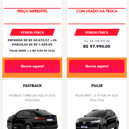
OPORTUNIDADE
SUPER DESCONTO
PREÇO IMPERDÍVEL
COM USADO NA TROCA
PESSOA FÍSICA
PESSOA FÍSICA
ENTRADA DE R$ 60.070,57 +36
De: R$ 108.990,00
PARCELAS DE R$ 1.489,00
R$ 97.990,00
PULSE DRIVE 1.3 MT FLEX 4P 2026
Quero agora!
Quero agora!
FASTBACK
PULSE
FASTBACK TURBO 200 FLEX AT 2026
PULSE DRIVE 1.3 AT FLEX 4P 2026
2026/2026
2026/2026