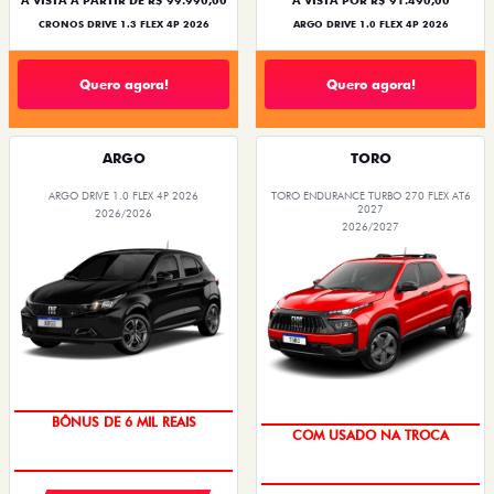
À VISTA A PARTIR DE R$ 99.990,00
À VISTA POR R$ 91.490,00
CRONOS DRIVE 1.3 FLEX 4P 2026
ARGO DRIVE 1.0 FLEX 4P 2026
Quero agora!
Quero agora!
ARGO
TORO
ARGO DRIVE 1.0 FLEX 4P 2026
TORO ENDURANCE TURBO 270 FLEX AT6
2027
2026/2026
2026/2027
TAXA ZERO
OPORTUNIDADE
BÔNUS DE 6 MIL REAIS
COM USADO NA TROCA