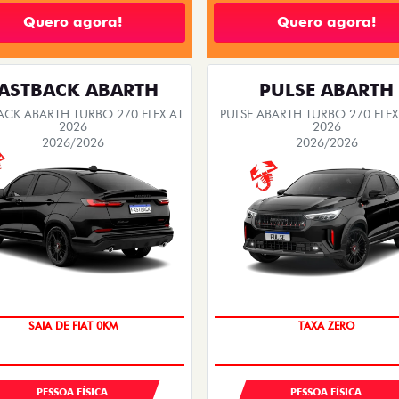
Quero agora!
Quero agora!
ASTBACK ABARTH
PULSE ABARTH
ACK ABARTH TURBO 270 FLEX AT
PULSE ABARTH TURBO 270 FLEX
2026
2026
2026/2026
2026/2026
SAIA DE FIAT 0KM
PREÇO IMPERDÍVEL
SAIA DE FIAT 0KM
TAXA ZERO
PESSOA FÍSICA
PESSOA FÍSICA