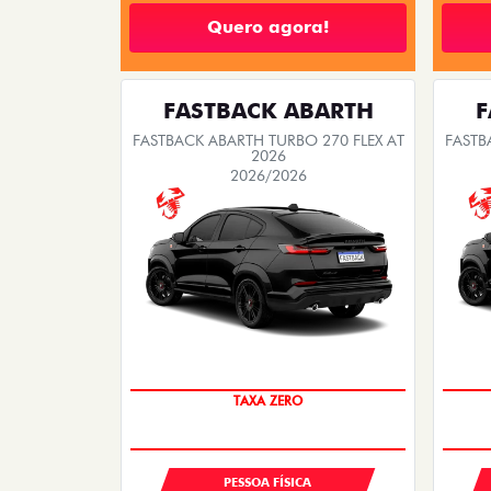
Quero agora!
FASTBACK ABARTH
F
FASTBACK ABARTH TURBO 270 FLEX AT
FASTB
2026
2026/2026
SAIA DE FIAT 0KM
TAXA ZERO
PESSOA FÍSICA