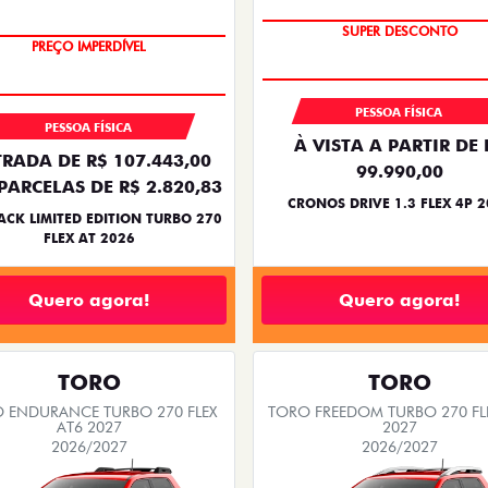
BÔNUS DE ATÉ R$ 14 MIL
COM USADO NA TROCA
SUPER DESCONTO
PREÇO IMPERDÍVEL
PESSOA FÍSICA
PESSOA FÍSICA
À VISTA A PARTIR DE 
RADA DE R$ 107.443,00
99.990,00
PARCELAS DE R$ 2.820,83
CRONOS DRIVE 1.3 FLEX 4P 
ACK LIMITED EDITION TURBO 270
FLEX AT 2026
Quero agora!
Quero agora!
TORO
TORO
 ENDURANCE TURBO 270 FLEX
TORO FREEDOM TURBO 270 FL
AT6 2027
2027
2026/2027
2026/2027