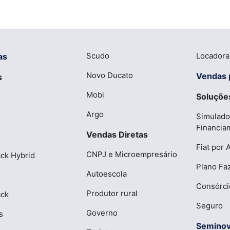
Scudo
Locadora
as
Novo Ducato
Vendas 
s
Mobi
Soluções
Argo
Simulado
Financia
Vendas Diretas
Fiat por 
CNPJ e Microempresário
ck Hybrid
Plano Fa
Autoescola
Consórci
Produtor rural
ack
Seguro
Governo
s
Semino