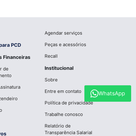
Agendar serviços
Peças e acessórios
para PCD
Recall
 Financeiras
Institucional
r de
mento
Sobre
Assinatura
Entre em contato
WhatsApp
zendeiro
Política de privacidade
o
Trabalhe conosco
Relatório de
Transparência Salarial
vos