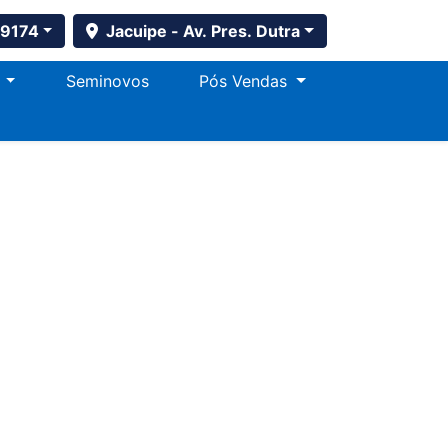
-9174
Jacuipe - Av. Pres. Dutra
s
Seminovos
Pós Vendas