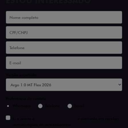
ESTOU INTERESSADO
Versão escolhida
Preferência de contato:
Whatsapp
Telefone
Email
Li e aceito a
Política de Privacidade
e concordo em receber
comunicações da concessionária.