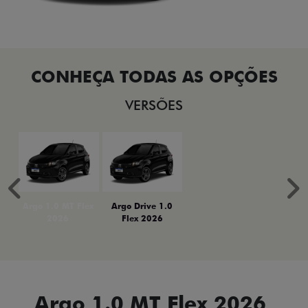
VERSÕES
Anterior
P
Argo 1.0 MT Flex
Argo Drive 1.0
2026
Flex 2026
Argo 1.0 MT Flex 2026