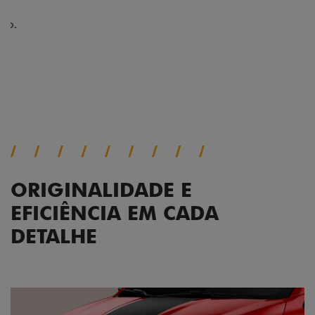
no interior do carro, que possui acabamento
impecável e detalhes escurecidos.
Próximo
Previous
Next
Conjunto de luzes
ORIGINALIDADE E
EFICIÊNCIA EM CADA
DETALHE