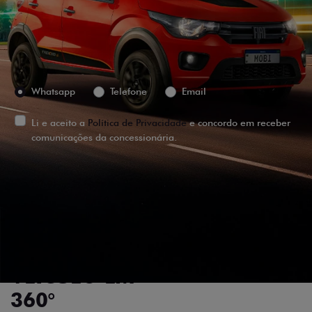
Versão escolhida
Preferência de contato:
Whatsapp
Telefone
Email
Li e aceito a
Política de Privacidade
e concordo em receber
comunicações da concessionária.
ENTRAR EM CONTATO
VISUALIZE O
VEÍCULO EM
360°