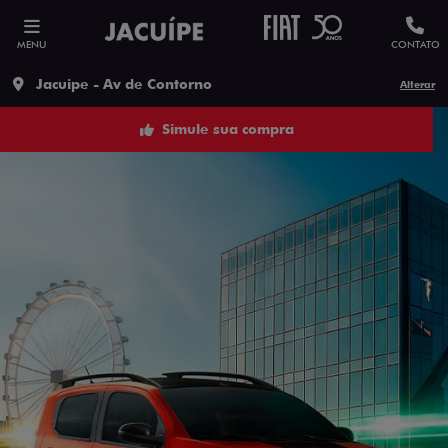
MENU
CONTATO
Jacuipe - Av de Contorno
Alterar
Simule sua compra
ESTOU INTERESSADO