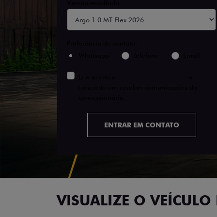
Versão escolhida
Preferência de contato:
Whatsapp
Telefone
Email
Li e aceito a
Política de Privacidade
e
concordo em receber comunicações da
concessionária.
ENTRAR EM CONTATO
VISUALIZE O VEÍCULO 