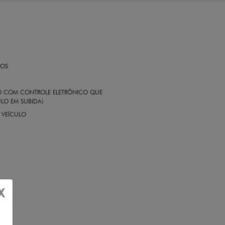
ROS
A
EIO COM CONTROLE ELETRÔNICO QUE
LO EM SUBIDA)
 VEÍCULO
X