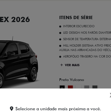
EX 2026
ITENS DE SÉRIE
INTERIOR ESCURECIDO
LED DESIGN NOS FARÓIS DIANTEI
SENSOR DE TEMPERATURA EXTERN
HILL HOLDER (SISTEMA ATIVO FR
AUXILIA NAS ARRANCADAS DO VEÍCU
AEROFÓLIO TRASEIRO NA COR DO
VER MAIS
Preto Vulcano
FICHA TÉCNICA
Selecione a unidade mais próxima a você.