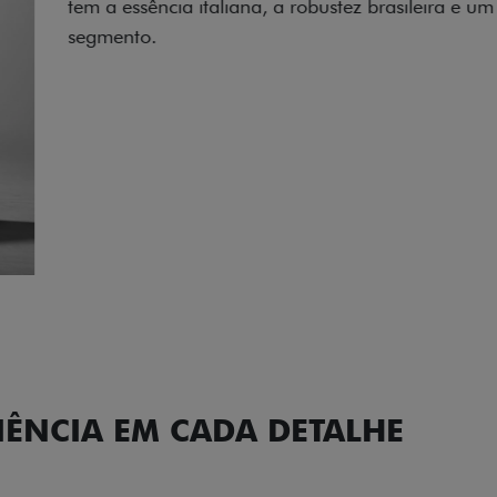
carro, que possui acabamen
Próximo
Previous
Next
Conjunto de l
IÊNCIA EM CADA DETALHE