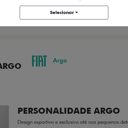
ENTRAR EM CONTATO
Selecionar
COMPARAR VERSÃO
 ARGO
ORMANCE
SEGURANÇA
ACESSÓRIOS
SER
ACABAMENTO
A flag italiana e o novo l