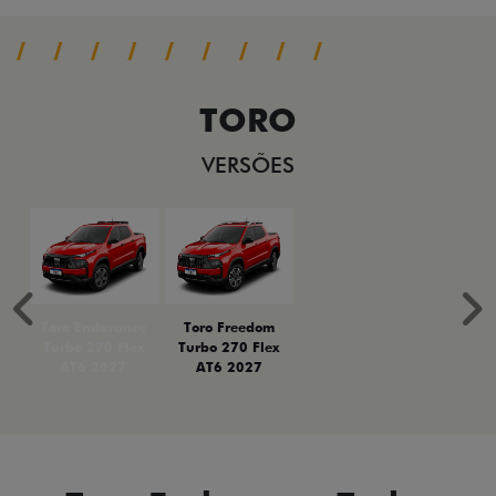
TORO
VERSÕES
Anterior
P
Toro Endurance
Toro Freedom
Turbo 270 Flex
Turbo 270 Flex
AT6 2027
AT6 2027