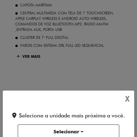
CAPOTA MARÍTIMA
CENTRAL MULTIMÍDIA COM TELA DE 7' TOUCHSCREEN;
APPLE CARPLAY WIRELESS E ANDROID AUTO WIRELESS;
COMANDOS DE VOZ BLUETOOTH,MP3, RÁDIO AM/FM
,ENTRADA AUX, PORTA USB
CLUSTER DE 7" FULL DIGITAL
FAROIS COM SISTEMA DRL FULL LED SEQUENCIAL
VER MAIS
FICHA TÉCNICA
X
ENTRAR EM CONTATO
Selecione a unidade mais próxima a você.
COMPARAR VERSÃO
Selecionar