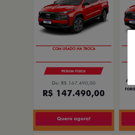
COM USADO NA TROCA
PESSOA FÍSICA
À V
De: R$ 167.490,00
TORO
R$ 147.490,00
Quero agora!