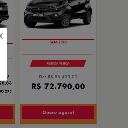
X
TAXA ZERO
PESSOA FÍSICA
3,00
De: R$ 85.490,00
20,83
R$ 72.790,00
BO 270
Quero agora!