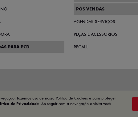
RNO
PÓS VENDAS
A
AGENDAR SERVIÇOS
DORA
PEÇAS E ACESSÓRIOS
AS PARA PCD
RECALL
avegação, fazemos uso de nossa Política de Cookies e para proteger
lítica de Privacidade
. Ao seguir com a navegação e visita você