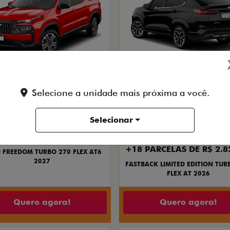
OPORTUNIDADE
PREÇO IMPERDÍVEL
Selecione a unidade mais próxima a você.
Selecionar
PESSOA FÍSICA
PESSOA FÍSICA
ISTA POR R$ 134.990,00
ENTRADA DE R$ 107.44
+18 PARCELAS DE R$ 2.8
 FREEDOM TURBO 270 FLEX AT6
2027
FASTBACK LIMITED EDITION TUR
FLEX AT 2026
Quero agora!
Quero agora!