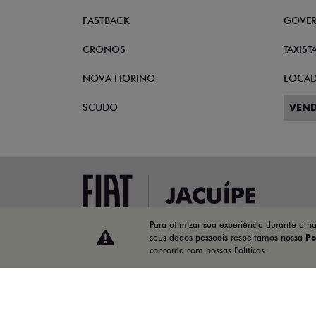
FASTBACK
GOVE
CRONOS
TAXIST
NOVA FIORINO
LOCA
SCUDO
VEND
Para otimizar sua experiência durante a n
seus dados pessoais respeitamos nossa
Po
concorda com nossas Políticas.
14.191.902/0004-00