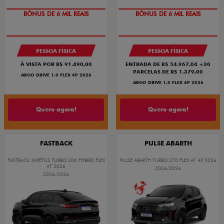
TAXA ZERO
TAXA ZERO
BÔNUS DE 6 MIL REAIS
BÔNUS DE 6 MIL REAIS
PESSOA FÍSICA
PESSOA FÍSICA
À VISTA POR R$ 91.490,00
ENTRADA DE R$ 54.967,04 +30
PARCELAS DE R$ 1.379,00
ARGO DRIVE 1.0 FLEX 4P 2026
ARGO DRIVE 1.0 FLEX 4P 2026
Quero agora!
Quero agora!
FASTBACK
PULSE ABARTH
FASTBACK IMPETUS TURBO 200 HYBRID FLEX
PULSE ABARTH TURBO 270 FLEX AT 4P 2026
AT 2026
2026/2026
2026/2026