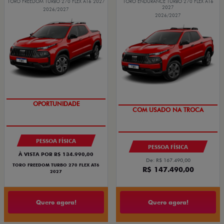
TORO FREEDOM TURBO 270 FLEX AT6 2027
TORO ENDURANCE TURBO 270 FLEX AT6
2027
2026/2027
2026/2027
SUPERVALORIZAÇÃO DO USADO
OPORTUNIDADE
OPORTUNIDADE
COM USADO NA TROCA
PESSOA FÍSICA
PESSOA FÍSICA
À VISTA POR R$ 134.990,00
De: R$ 167.490,00
TORO FREEDOM TURBO 270 FLEX AT6
R$ 147.490,00
2027
Quero agora!
Quero agora!