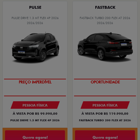
PULSE
FASTBACK
PULSE DRIVE 1.3 MT FLEX 4P 2026
FASTBACK TURBO 200 FLEX AT 2026
2026/2026
2026/2026
OPORTUNIDADE
OPORTUNIDADE
PREÇO IMPERDÍVEL
PESSOA FÍSICA
PESSOA FÍSICA
À VISTA POR R$ 99.990,00
À VISTA POR R$ 119.990,00
PULSE DRIVE 1.3 MT FLEX 4P 2026
FASTBACK TURBO 200 FLEX AT 2026
Quero agora!
Quero agora!