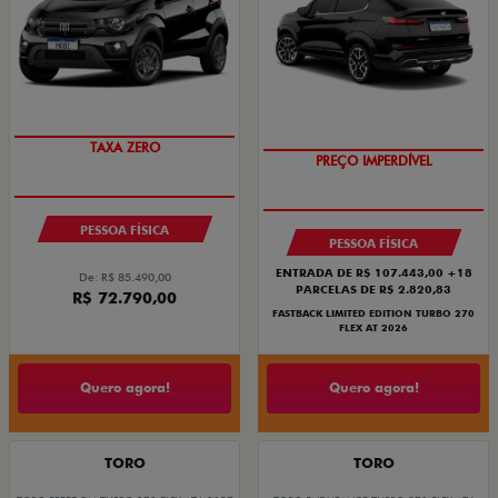
PREÇO IMPERDÍVEL
COM USADO NA TROCA
TAXA ZERO
PREÇO IMPERDÍVEL
PESSOA FÍSICA
PESSOA FÍSICA
ENTRADA DE R$ 107.443,00 +18
De: R$ 85.490,00
PARCELAS DE R$ 2.820,83
R$ 72.790,00
FASTBACK LIMITED EDITION TURBO 270
FLEX AT 2026
Quero agora!
Quero agora!
TORO
TORO