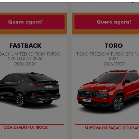
RGO DRIVE 1.0 FLEX 4P 2026
Quero agora!
Quero agora!
FASTBACK
TORO
BACK LIMITED EDITION TURBO
TORO FREEDOM TURBO 270 FL
270 FLEX AT 2026
2027
2026/2026
2026/2027
COM USADO NA TROCA
SUPERVALORIZAÇÃO DO USA