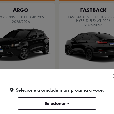
ARGO
FASTBACK
RGO DRIVE 1.0 FLEX 4P 2026
FASTBACK IMPETUS TURBO 
HYBRID FLEX AT 2026
2026/2026
2026/2026
TAXA ZERO
OPORTUNIDADE
Selecione a unidade mais próxima a você.
PESSOA FÍSICA
PESSOA FÍSICA
TRADA DE R$ 54.967,04
Selecionar
De: R$ 173.490,00
PARCELAS DE R$ 1.379,00
R$ 134.990,