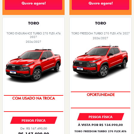
Quero agora!
Quero agora!
TORO
TORO
TORO ENDURANCE TURBO 270 FLEX AT6
TORO FREEDOM TURBO 270 FLEX AT6 2027
2027
2026/2027
2026/2027
OPORTUNIDADE
COM USADO NA TROCA
PESSOA FÍSICA
PESSOA FÍSICA
À VISTA POR R$ 134.990,00
De: R$ 167.490,00
TORO FREEDOM TURBO 270 FLEX AT6
R$ 147.490,00