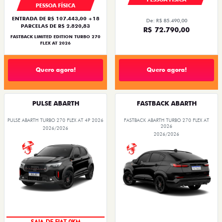
PESSOA FÍSICA
ENTRADA DE R$ 107.443,00 +18
De: R$ 85.490,00
PARCELAS DE R$ 2.820,83
R$ 72.790,00
FASTBACK LIMITED EDITION TURBO 270
FLEX AT 2026
Quero agora!
Quero agora!
PULSE ABARTH
FASTBACK ABARTH
PULSE ABARTH TURBO 270 FLEX AT 4P 2026
FASTBACK ABARTH TURBO 270 FLEX AT
2026
2026/2026
2026/2026
SAIA DE FIAT 0KM