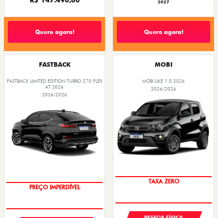
2027
Quero agora!
Quero agora!
FASTBACK
MOBI
FASTBACK LIMITED EDITION TURBO 270 FLEX
MOBI LIKE 1.0 2026
AT 2026
2026/2026
2026/2026
TAXA ZERO
PREÇO IMPERDÍVEL
PESSOA FÍSICA