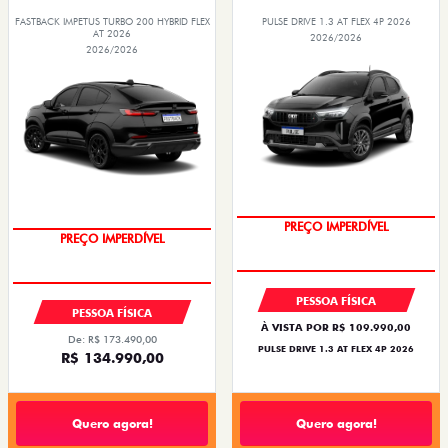
FASTBACK IMPETUS TURBO 200 HYBRID FLEX
PULSE DRIVE 1.3 AT FLEX 4P 2026
AT 2026
2026/2026
2026/2026
PREÇO IMPERDÍVEL
PREÇO IMPERDÍVEL
PESSOA FÍSICA
PESSOA FÍSICA
À VISTA POR R$ 109.990,00
De: R$ 173.490,00
PULSE DRIVE 1.3 AT FLEX 4P 2026
R$ 134.990,00
Quero agora!
Quero agora!