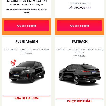
ENTRADA DE R$ 104.728,61 +18
De: R$ 85.490,00
PARCELAS DE R$ 2.759,00
R$ 72.790,00
PULSE ABARTH TURBO 270 FLEX AT 4P
2026
Quero agora!
Quero agora!
PULSE ABARTH
FASTBACK
PULSE ABARTH TURBO 270 FLEX AT 4P 2026
FASTBACK LIMITED EDITION TURBO 270 FLEX
AT 2026
2026/2026
2026/2026
COM USADO NA TROCA
OPORTUNIDADE
SAIA DE FIAT 0KM