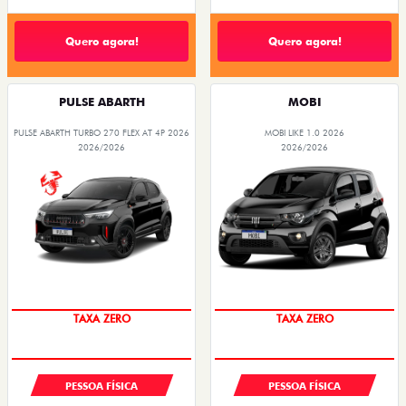
Quero agora!
Quero agora!
PULSE ABARTH
MOBI
PULSE ABARTH TURBO 270 FLEX AT 4P 2026
MOBI LIKE 1.0 2026
2026/2026
2026/2026
SAIA DE FIAT 0KM
PREÇO IMPERDÍVEL
TAXA ZERO
TAXA ZERO
PESSOA FÍSICA
PESSOA FÍSICA