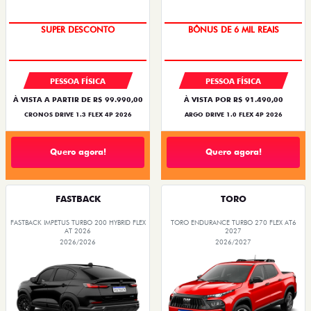
BÔNUS DE ATÉ R$ 14 MIL
TAXA ZERO
SUPER DESCONTO
BÔNUS DE 6 MIL REAIS
PESSOA FÍSICA
PESSOA FÍSICA
À VISTA A PARTIR DE R$ 99.990,00
À VISTA POR R$ 91.490,00
CRONOS DRIVE 1.3 FLEX 4P 2026
ARGO DRIVE 1.0 FLEX 4P 2026
Quero agora!
Quero agora!
FASTBACK
TORO
FASTBACK IMPETUS TURBO 200 HYBRID FLEX
TORO ENDURANCE TURBO 270 FLEX AT6
AT 2026
2027
2026/2026
2026/2027