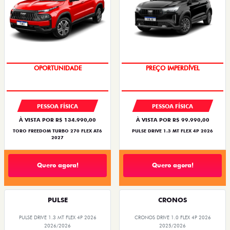
OPORTUNIDADE
SUPERVALORIZAÇÃO DO USADO
OPORTUNIDADE
PREÇO IMPERDÍVEL
PESSOA FÍSICA
PESSOA FÍSICA
À VISTA POR R$ 134.990,00
À VISTA POR R$ 99.990,00
TORO FREEDOM TURBO 270 FLEX AT6
PULSE DRIVE 1.3 MT FLEX 4P 2026
2027
Quero agora!
Quero agora!
PULSE
CRONOS
PULSE DRIVE 1.3 MT FLEX 4P 2026
CRONOS DRIVE 1.0 FLEX 4P 2026
2026/2026
2025/2026