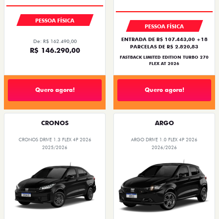
PREÇO IMPERDÍVEL
PESSOA FÍSICA
PESSOA FÍSICA
ENTRADA DE R$ 107.443,00 +18
De: R$ 162.490,00
PARCELAS DE R$ 2.820,83
R$ 146.290,00
FASTBACK LIMITED EDITION TURBO 270
FLEX AT 2026
Quero agora!
Quero agora!
CRONOS
ARGO
CRONOS DRIVE 1.3 FLEX 4P 2026
ARGO DRIVE 1.0 FLEX 4P 2026
2025/2026
2026/2026