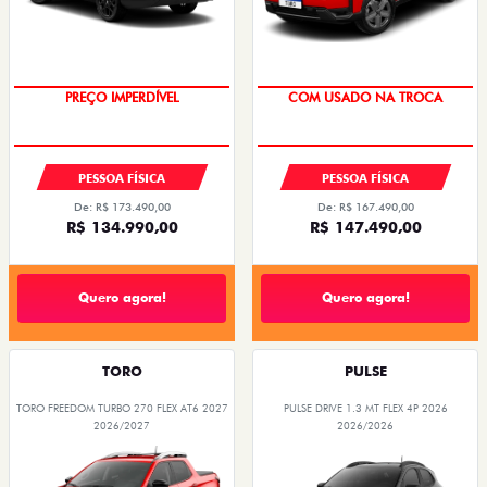
OPORTUNIDADE
OPORTUNIDADE
PREÇO IMPERDÍVEL
COM USADO NA TROCA
PESSOA FÍSICA
PESSOA FÍSICA
De: R$ 173.490,00
De: R$ 167.490,00
R$ 134.990,00
R$ 147.490,00
Quero agora!
Quero agora!
TORO
PULSE
TORO FREEDOM TURBO 270 FLEX AT6 2027
PULSE DRIVE 1.3 MT FLEX 4P 2026
2026/2027
2026/2026