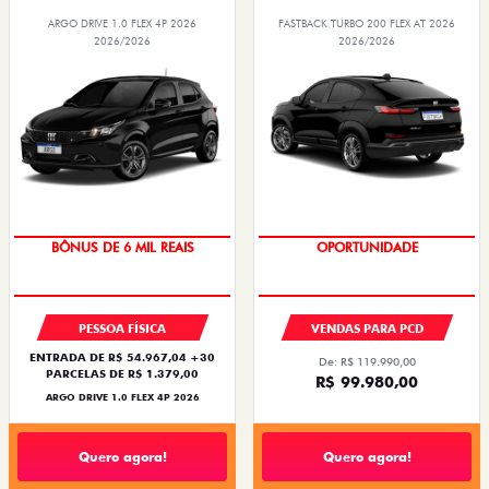
ARGO DRIVE 1.0 FLEX 4P 2026
FASTBACK TURBO 200 FLEX AT 2026
2026/2026
2026/2026
TAXA ZERO
OPORTUNIDADE
BÔNUS DE 6 MIL REAIS
PESSOA FÍSICA
VENDAS PARA PCD
ENTRADA DE R$ 54.967,04 +30
De: R$ 119.990,00
PARCELAS DE R$ 1.379,00
R$ 99.980,00
ARGO DRIVE 1.0 FLEX 4P 2026
Quero agora!
Quero agora!