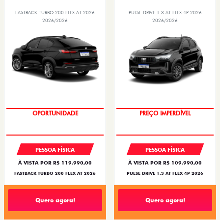
FASTBACK TURBO 200 FLEX AT 2026
PULSE DRIVE 1.3 AT FLEX 4P 2026
2026/2026
2026/2026
O SUV AUTOMÁTICO MAIS
OPORTUNIDADE
BARATO DO BRASIL
PREÇO IMPERDÍVEL
PESSOA FÍSICA
PESSOA FÍSICA
À VISTA POR R$ 119.990,00
À VISTA POR R$ 109.990,00
FASTBACK TURBO 200 FLEX AT 2026
PULSE DRIVE 1.3 AT FLEX 4P 2026
Quero agora!
Quero agora!