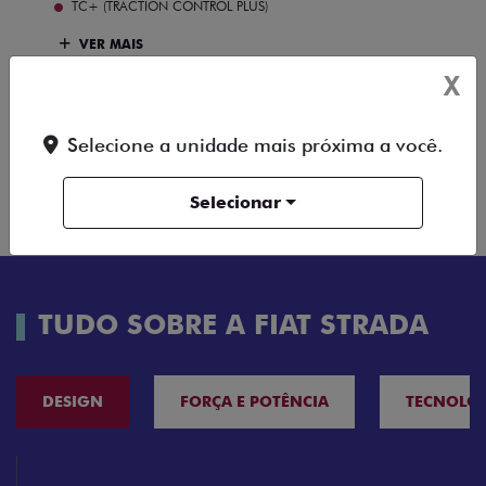
TC+ (TRACTION CONTROL PLUS)
VER MAIS
X
FICHA TÉCNICA
Selecione a unidade mais próxima a você.
ENTRAR EM
COMPARAR
VERSÃO
CONTATO
Selecionar
TUDO SOBRE A FIAT STRADA
DESIGN
FORÇA E POTÊNCIA
TECNOLO