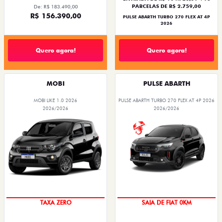
PARCELAS DE R$ 2.759,00
De: R$ 183.490,00
R$ 156.390,00
PULSE ABARTH TURBO 270 FLEX AT 4P
2026
Quero agora!
Quero agora!
MOBI
PULSE ABARTH
MOBI LIKE 1.0 2026
PULSE ABARTH TURBO 270 FLEX AT 4P 2026
2026/2026
2026/2026
TAXA ZERO
SAIA DE FIAT 0KM