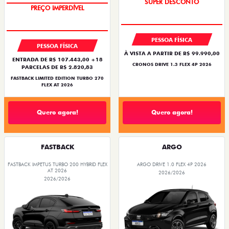
SUPER DESCONTO
PREÇO IMPERDÍVEL
PESSOA FÍSICA
PESSOA FÍSICA
À VISTA A PARTIR DE R$ 99.990,00
ENTRADA DE R$ 107.443,00 +18
CRONOS DRIVE 1.3 FLEX 4P 2026
PARCELAS DE R$ 2.820,83
FASTBACK LIMITED EDITION TURBO 270
FLEX AT 2026
Quero agora!
Quero agora!
FASTBACK
ARGO
FASTBACK IMPETUS TURBO 200 HYBRID FLEX
ARGO DRIVE 1.0 FLEX 4P 2026
AT 2026
2026/2026
2026/2026