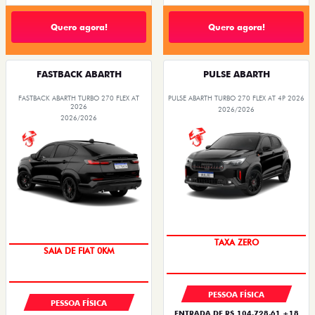
Quero agora!
Quero agora!
FASTBACK ABARTH
PULSE ABARTH
FASTBACK ABARTH TURBO 270 FLEX AT
PULSE ABARTH TURBO 270 FLEX AT 4P 2026
2026
2026/2026
2026/2026
TAXA ZERO
SAIA DE FIAT 0KM
PESSOA FÍSICA
PESSOA FÍSICA
ENTRADA DE R$ 104.728,61 +18