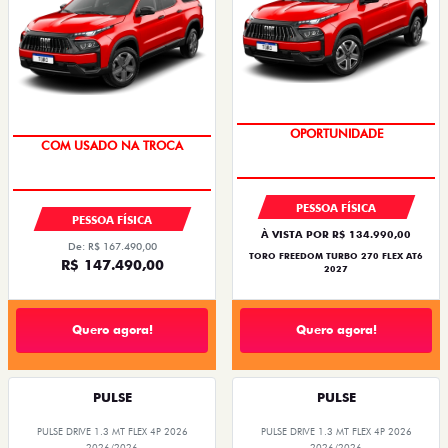
OPORTUNIDADE
COM USADO NA TROCA
PESSOA FÍSICA
PESSOA FÍSICA
À VISTA POR R$ 134.990,00
De: R$ 167.490,00
TORO FREEDOM TURBO 270 FLEX AT6
R$ 147.490,00
2027
Quero agora!
Quero agora!
PULSE
PULSE
PULSE DRIVE 1.3 MT FLEX 4P 2026
PULSE DRIVE 1.3 MT FLEX 4P 2026
2026/2026
2026/2026