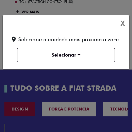
TC+ (TRACTION CONTROL PLUS)
VER MAIS
X
FICHA TÉCNICA
Selecione a unidade mais próxima a você.
ENTRAR EM
COMPARAR
VERSÃO
CONTATO
Selecionar
TUDO SOBRE A FIAT STRADA
DESIGN
FORÇA E POTÊNCIA
TECNOLO