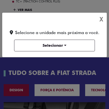
TC+ (TRACTION CONTROL PLUS)
VER MAIS
X
FICHA TÉCNICA
Selecione a unidade mais próxima a você.
ENTRAR EM
COMPARAR
VERSÃO
CONTATO
Selecionar
TUDO SOBRE A FIAT STRADA
DESIGN
FORÇA E POTÊNCIA
TECNOLO