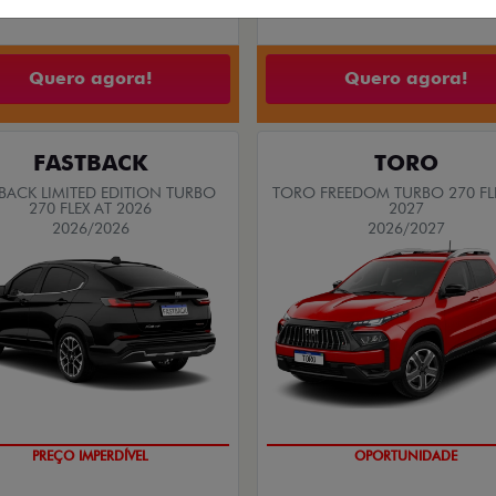
RGO DRIVE 1.0 FLEX 4P 2026
Quero agora!
Quero agora!
FASTBACK
TORO
BACK LIMITED EDITION TURBO
TORO FREEDOM TURBO 270 FL
270 FLEX AT 2026
2027
2026/2026
2026/2027
COM USADO NA TROCA
SUPERVALORIZAÇÃO DO USA