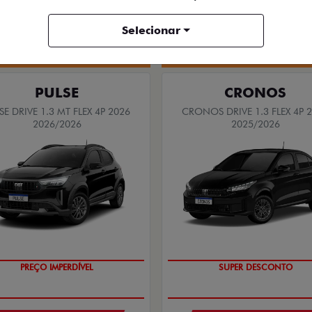
Selecionar
Quero agora!
Quero agora!
PULSE
CRONOS
SE DRIVE 1.3 MT FLEX 4P 2026
CRONOS DRIVE 1.3 FLEX 4P 
2026/2026
2025/2026
OPORTUNIDADE
BÔNUS DE ATÉ R$ 14 MIL
PREÇO IMPERDÍVEL
SUPER DESCONTO