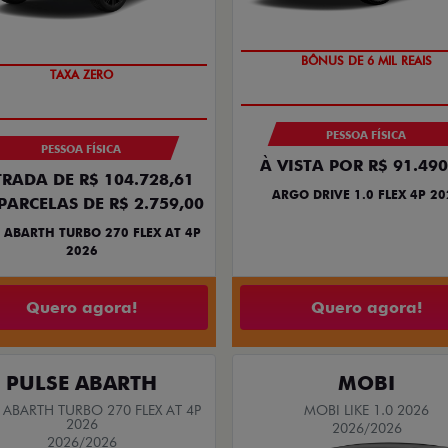
TAXA ZERO
SAIA DE FIAT 0KM
BÔNUS DE 6 MIL REAIS
TAXA ZERO
PESSOA FÍSICA
PESSOA FÍSICA
À VISTA POR R$ 91.490
RADA DE R$ 104.728,61
ARGO DRIVE 1.0 FLEX 4P 20
PARCELAS DE R$ 2.759,00
 ABARTH TURBO 270 FLEX AT 4P
2026
Quero agora!
Quero agora!
PULSE ABARTH
MOBI
 ABARTH TURBO 270 FLEX AT 4P
MOBI LIKE 1.0 2026
2026
2026/2026
2026/2026