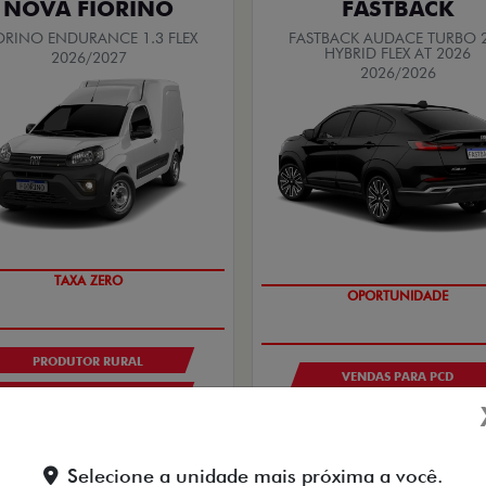
NOVA FIORINO
FASTBACK
ORINO ENDURANCE 1.3 FLEX
FASTBACK AUDACE TURBO 
HYBRID FLEX AT 2026
2026/2027
2026/2026
TAXA ZERO
OPORTUNIDADE
PRODUTOR RURAL
VENDAS PARA PCD
CNPJ E MICROEMPRESÁRIO
De: R$ 167.490,00
De: R$ 132.990,00
R$ 125.190,
$ 105.790,00
Selecione a unidade mais próxima a você.