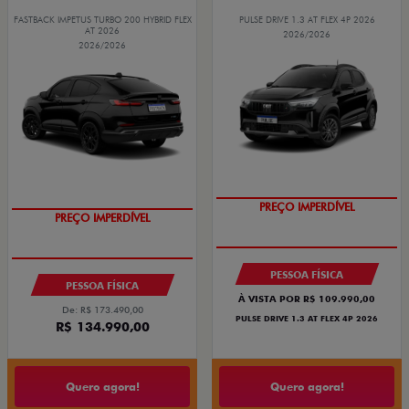
FASTBACK IMPETUS TURBO 200 HYBRID FLEX
PULSE DRIVE 1.3 AT FLEX 4P 2026
AT 2026
2026/2026
2026/2026
PREÇO IMPERDÍVEL
PREÇO IMPERDÍVEL
PESSOA FÍSICA
PESSOA FÍSICA
À VISTA POR R$ 109.990,00
De: R$ 173.490,00
PULSE DRIVE 1.3 AT FLEX 4P 2026
R$ 134.990,00
Quero agora!
Quero agora!