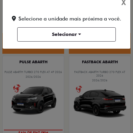
X
PESSOA FÍSICA
ENTRADA DE R$ 107.443,00 +18
De: R$ 85.490,00
PARCELAS DE R$ 2.820,83
R$ 72.790,00
Selecione a unidade mais próxima a você.
FASTBACK LIMITED EDITION TURBO 270
FLEX AT 2026
Selecionar
Quero agora!
Quero agora!
PULSE ABARTH
FASTBACK ABARTH
PULSE ABARTH TURBO 270 FLEX AT 4P 2026
FASTBACK ABARTH TURBO 270 FLEX AT
2026
2026/2026
2026/2026
SAIA DE FIAT 0KM