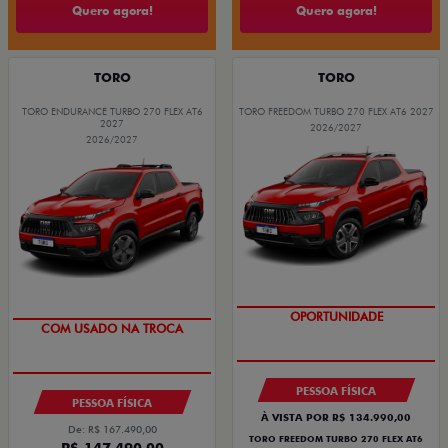
Quero agora!
Quero agora!
TORO
TORO
TORO ENDURANCE TURBO 270 FLEX AT6
TORO FREEDOM TURBO 270 FLEX AT6 2027
2027
2026/2027
2026/2027
OPORTUNIDADE
COM USADO NA TROCA
PESSOA FÍSICA
PESSOA FÍSICA
À VISTA POR R$ 134.990,00
De: R$ 167.490,00
TORO FREEDOM TURBO 270 FLEX AT6
R$ 147.490,00