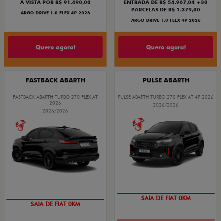
À VISTA POR R$ 91.490,00
ENTRADA DE R$ 54.967,04 +30
PARCELAS DE R$ 1.379,00
ARGO DRIVE 1.0 FLEX 4P 2026
ARGO DRIVE 1.0 FLEX 4P 2026
Quero agora!
Quero agora!
FASTBACK ABARTH
PULSE ABARTH
FASTBACK ABARTH TURBO 270 FLEX AT
PULSE ABARTH TURBO 270 FLEX AT 4P 2026
2026
2026/2026
2026/2026
SAIA DE FIAT 0KM
SAIA DE FIAT 0KM
OPORTUNIDADE
PREÇO IMPERDÍVEL