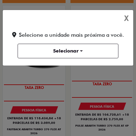
FASTBACK ABARTH
PULSE ABARTH
X
FASTBACK ABARTH TURBO 270 FLEX AT
PULSE ABARTH TURBO 270 FLEX AT 4P 2026
2026
2026/2026
2026/2026
Selecione a unidade mais próxima a você.
Selecionar
SAIA DE FIAT 0KM
SAIA DE FIAT 0KM
TAXA ZERO
TAXA ZERO
PESSOA FÍSICA
PESSOA FÍSICA
ENTRADA DE R$ 104.728,61 +18
ENTRADA DE R$ 118.434,84 +18
PARCELAS DE R$ 2.759,00
PARCELAS DE R$ 3.089,00
PULSE ABARTH TURBO 270 FLEX AT 4P
FASTBACK ABARTH TURBO 270 FLEX AT
2026
2026