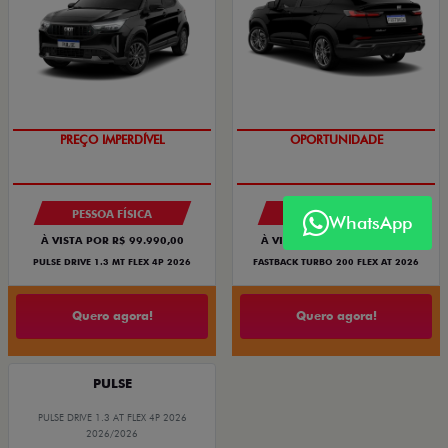
OPORTUNIDADE
OPORTUNIDADE
PREÇO IMPERDÍVEL
PESSOA FÍSICA
PESSOA FÍSICA
WhatsApp
À VISTA POR R$ 99.990,00
À VISTA POR R$ 119.990,00
PULSE DRIVE 1.3 MT FLEX 4P 2026
FASTBACK TURBO 200 FLEX AT 2026
Quero agora!
Quero agora!
PULSE
PULSE DRIVE 1.3 AT FLEX 4P 2026
2026/2026