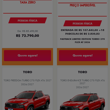
TAXA ZERO
PREÇO IMPERDÍVEL
PESSOA FÍSICA
PESSOA FÍSICA
ENTRADA DE R$ 107.443,00 +18
De: R$ 85.490,00
PARCELAS DE R$ 2.820,83
R$ 72.790,00
FASTBACK LIMITED EDITION TURBO 270
FLEX AT 2026
Quero agora!
Quero agora!
TORO
TORO
TORO FREEDOM TURBO 270 FLEX AT6 2027
TORO ENDURANCE TURBO 270 FLEX AT6
2027
2026/2027
2026/2027