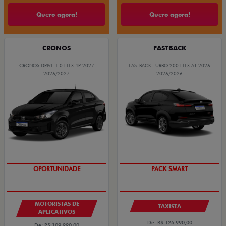
Quero agora!
Quero agora!
CRONOS
FASTBACK
CRONOS DRIVE 1.0 FLEX 4P 2027
FASTBACK TURBO 200 FLEX AT 2026
2026/2027
2026/2026
OPORTUNIDADE
PACK SMART
MOTORISTAS DE
TAXISTA
APLICATIVOS
De: R$ 126.990,00
De: R$ 109.990,00