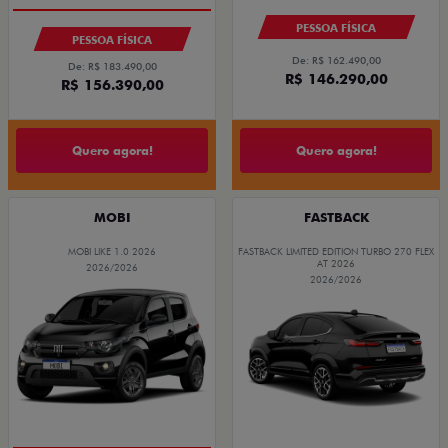
PESSOA FÍSICA
PESSOA FÍSICA
De: R$ 162.490,00
De: R$ 183.490,00
R$ 146.290,00
R$ 156.390,00
Quero agora!
Quero agora!
MOBI
FASTBACK
MOBI LIKE 1.0 2026
FASTBACK LIMITED EDITION TURBO 270 FLEX
AT 2026
2026/2026
2026/2026
PREÇO IMPERDÍVEL
COM USADO NA TROCA