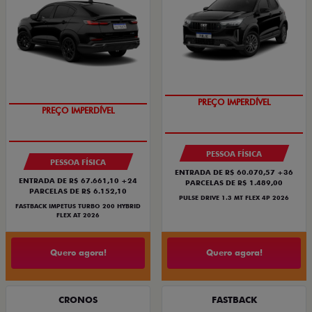
OPORTUNIDADE
PREÇO IMPERDÍVEL
PREÇO IMPERDÍVEL
OPORTUNIDADE
PESSOA FÍSICA
PESSOA FÍSICA
ENTRADA DE R$ 60.070,57 +36
ENTRADA DE R$ 67.661,10 +24
PARCELAS DE R$ 1.489,00
PARCELAS DE R$ 6.152,10
PULSE DRIVE 1.3 MT FLEX 4P 2026
FASTBACK IMPETUS TURBO 200 HYBRID
FLEX AT 2026
Quero agora!
Quero agora!
CRONOS
FASTBACK