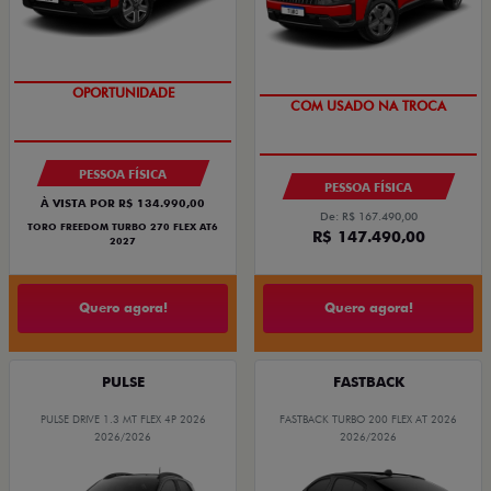
OPORTUNIDADE
OPORTUNIDADE
COM USADO NA TROCA
SUPERVALORIZAÇÃO DO USADO
PESSOA FÍSICA
PESSOA FÍSICA
À VISTA POR R$ 134.990,00
De: R$ 167.490,00
TORO FREEDOM TURBO 270 FLEX AT6
R$ 147.490,00
2027
Quero agora!
Quero agora!
PULSE
FASTBACK
PULSE DRIVE 1.3 MT FLEX 4P 2026
FASTBACK TURBO 200 FLEX AT 2026
2026/2026
2026/2026