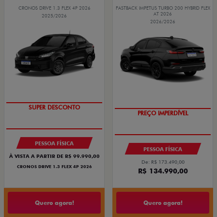
CRONOS DRIVE 1.3 FLEX 4P 2026
FASTBACK IMPETUS TURBO 200 HYBRID FLEX
AT 2026
2025/2026
2026/2026
BÔNUS DE ATÉ R$ 14 MIL
SUPER DESCONTO
PREÇO IMPERDÍVEL
OPORTUNIDADE
PESSOA FÍSICA
PESSOA FÍSICA
À VISTA A PARTIR DE R$ 99.990,00
De: R$ 173.490,00
CRONOS DRIVE 1.3 FLEX 4P 2026
R$ 134.990,00
Quero agora!
Quero agora!