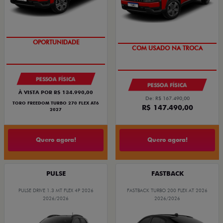
OPORTUNIDADE
COM USADO NA TROCA
PESSOA FÍSICA
PESSOA FÍSICA
À VISTA POR R$ 134.990,00
De: R$ 167.490,00
TORO FREEDOM TURBO 270 FLEX AT6
R$ 147.490,00
2027
Quero agora!
Quero agora!
PULSE
FASTBACK
PULSE DRIVE 1.3 MT FLEX 4P 2026
FASTBACK TURBO 200 FLEX AT 2026
2026/2026
2026/2026