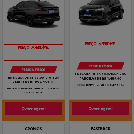
PREÇO IMPERDÍVEL
PREÇO IMPERDÍVEL
PESSOA FÍSICA
PESSOA FÍSICA
ENTRADA DE R$ 60.070,57 +36
ENTRADA DE R$ 67.661,10 +24
PARCELAS DE R$ 1.489,00
PARCELAS DE R$ 6.152,10
PULSE DRIVE 1.3 MT FLEX 4P 2026
FASTBACK IMPETUS TURBO 200 HYBRID
FLEX AT 2026
Quero agora!
Quero agora!
CRONOS
FASTBACK