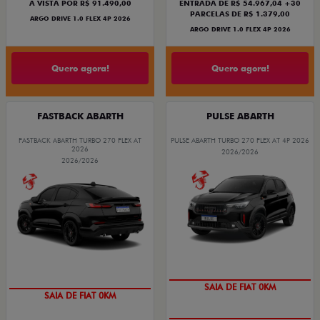
À VISTA POR R$ 91.490,00
ENTRADA DE R$ 54.967,04 +30
PARCELAS DE R$ 1.379,00
ARGO DRIVE 1.0 FLEX 4P 2026
ARGO DRIVE 1.0 FLEX 4P 2026
Quero agora!
Quero agora!
FASTBACK ABARTH
PULSE ABARTH
FASTBACK ABARTH TURBO 270 FLEX AT
PULSE ABARTH TURBO 270 FLEX AT 4P 2026
2026
2026/2026
2026/2026
SAIA DE FIAT 0KM
SAIA DE FIAT 0KM