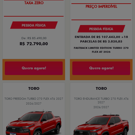
TAXA ZERO
PREÇO IMPERDÍVEL
PESSOA FÍSICA
PESSOA FÍSICA
ENTRADA DE R$ 107.443,00 +18
De: R$ 85.490,00
PARCELAS DE R$ 2.820,83
R$ 72.790,00
FASTBACK LIMITED EDITION TURBO 270
FLEX AT 2026
Quero agora!
Quero agora!
TORO
TORO
TORO FREEDOM TURBO 270 FLEX AT6 2027
TORO ENDURANCE TURBO 270 FLEX AT6
2027
2026/2027
2026/2027