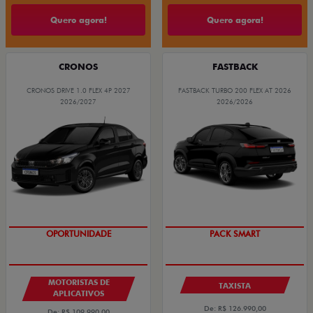
Quero agora!
Quero agora!
CRONOS
FASTBACK
CRONOS DRIVE 1.0 FLEX 4P 2027
FASTBACK TURBO 200 FLEX AT 2026
2026/2027
2026/2026
OPORTUNIDADE
PACK SMART
MOTORISTAS DE
TAXISTA
APLICATIVOS
De: R$ 126.990,00
De: R$ 109.990,00