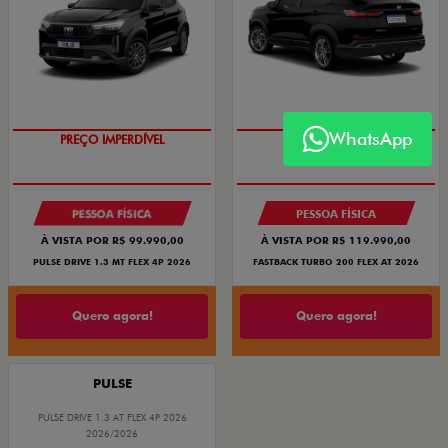
WhatsApp
PREÇO IMPERDÍVEL
OPORTUNIDADE
PESSOA FÍSICA
PESSOA FÍSICA
À VISTA POR R$ 99.990,00
À VISTA POR R$ 119.990,00
PULSE DRIVE 1.3 MT FLEX 4P 2026
FASTBACK TURBO 200 FLEX AT 2026
Quero agora!
Quero agora!
PULSE
PULSE DRIVE 1.3 AT FLEX 4P 2026
2026/2026