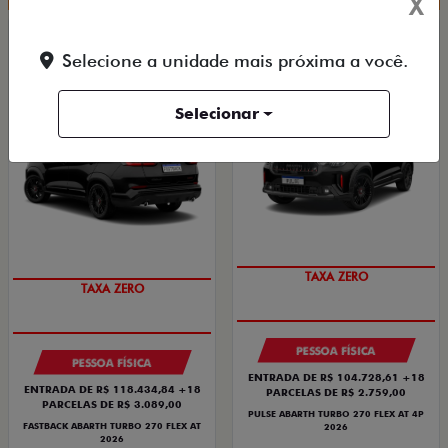
X
FASTBACK ABARTH
PULSE ABARTH
Selecione a unidade mais próxima a você.
FASTBACK ABARTH TURBO 270 FLEX AT
PULSE ABARTH TURBO 270 FLEX AT 4P 2026
2026
2026/2026
2026/2026
Selecionar
TAXA ZERO
TAXA ZERO
PESSOA FÍSICA
PESSOA FÍSICA
ENTRADA DE R$ 104.728,61 +18
ENTRADA DE R$ 118.434,84 +18
PARCELAS DE R$ 2.759,00
PARCELAS DE R$ 3.089,00
PULSE ABARTH TURBO 270 FLEX AT 4P
FASTBACK ABARTH TURBO 270 FLEX AT
2026
2026