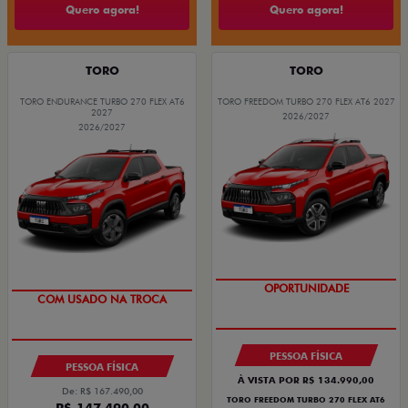
Quero agora!
Quero agora!
TORO
TORO
TORO ENDURANCE TURBO 270 FLEX AT6
TORO FREEDOM TURBO 270 FLEX AT6 2027
2027
2026/2027
2026/2027
OPORTUNIDADE
COM USADO NA TROCA
PESSOA FÍSICA
PESSOA FÍSICA
À VISTA POR R$ 134.990,00
De: R$ 167.490,00
TORO FREEDOM TURBO 270 FLEX AT6
R$ 147.490,00