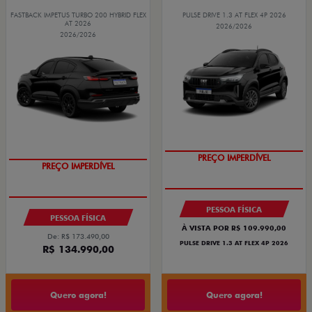
FASTBACK IMPETUS TURBO 200 HYBRID FLEX
PULSE DRIVE 1.3 AT FLEX 4P 2026
AT 2026
2026/2026
2026/2026
PREÇO IMPERDÍVEL
PREÇO IMPERDÍVEL
PESSOA FÍSICA
PESSOA FÍSICA
À VISTA POR R$ 109.990,00
De: R$ 173.490,00
PULSE DRIVE 1.3 AT FLEX 4P 2026
R$ 134.990,00
Quero agora!
Quero agora!