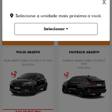
X
PESSOA FÍSICA
ENTRADA DE R$ 107.443,00 +18
De: R$ 85.490,00
PARCELAS DE R$ 2.820,83
R$ 72.790,00
Selecione a unidade mais próxima a você.
FASTBACK LIMITED EDITION TURBO 270
FLEX AT 2026
Selecionar
Quero agora!
Quero agora!
PULSE ABARTH
FASTBACK ABARTH
PULSE ABARTH TURBO 270 FLEX AT 4P 2026
FASTBACK ABARTH TURBO 270 FLEX AT
2026
2026/2026
2026/2026
SAIA DE FIAT 0KM