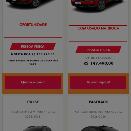
OPORTUNIDADE
OPORTUNIDADE
COM USADO NA TROCA
SUPERVALORIZAÇÃO DO USADO
PESSOA FÍSICA
PESSOA FÍSICA
À VISTA POR R$ 134.990,00
De: R$ 167.490,00
TORO FREEDOM TURBO 270 FLEX AT6
R$ 147.490,00
2027
Quero agora!
Quero agora!
PULSE
FASTBACK
PULSE DRIVE 1.3 MT FLEX 4P 2026
FASTBACK TURBO 200 FLEX AT 2026
2026/2026
2026/2026