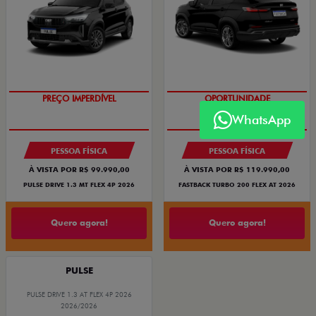
OPORTUNIDADE
OPORTUNIDADE
PREÇO IMPERDÍVEL
WhatsApp
PESSOA FÍSICA
PESSOA FÍSICA
À VISTA POR R$ 99.990,00
À VISTA POR R$ 119.990,00
PULSE DRIVE 1.3 MT FLEX 4P 2026
FASTBACK TURBO 200 FLEX AT 2026
Quero agora!
Quero agora!
PULSE
PULSE DRIVE 1.3 AT FLEX 4P 2026
2026/2026