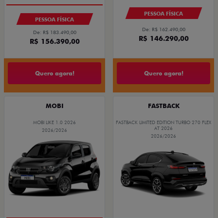
PESSOA FÍSICA
PESSOA FÍSICA
De: R$ 162.490,00
De: R$ 183.490,00
R$ 146.290,00
R$ 156.390,00
Quero agora!
Quero agora!
MOBI
FASTBACK
MOBI LIKE 1.0 2026
FASTBACK LIMITED EDITION TURBO 270 FLEX
AT 2026
2026/2026
2026/2026
PREÇO IMPERDÍVEL
COM USADO NA TROCA