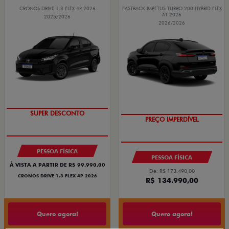
CRONOS DRIVE 1.3 FLEX 4P 2026
FASTBACK IMPETUS TURBO 200 HYBRID FLEX
AT 2026
2025/2026
2026/2026
BÔNUS DE ATÉ R$ 14 MIL
SUPER DESCONTO
PREÇO IMPERDÍVEL
OPORTUNIDADE
PESSOA FÍSICA
PESSOA FÍSICA
À VISTA A PARTIR DE R$ 99.990,00
De: R$ 173.490,00
CRONOS DRIVE 1.3 FLEX 4P 2026
R$ 134.990,00
Quero agora!
Quero agora!