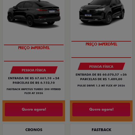
OPORTUNIDADE
PREÇO IMPERDÍVEL
PREÇO IMPERDÍVEL
OPORTUNIDADE
PESSOA FÍSICA
PESSOA FÍSICA
ENTRADA DE R$ 60.070,57 +36
ENTRADA DE R$ 67.661,10 +24
PARCELAS DE R$ 1.489,00
PARCELAS DE R$ 6.152,10
PULSE DRIVE 1.3 MT FLEX 4P 2026
FASTBACK IMPETUS TURBO 200 HYBRID
FLEX AT 2026
Quero agora!
Quero agora!
CRONOS
FASTBACK