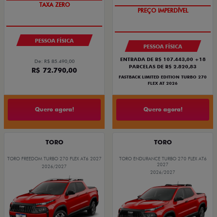
TAXA ZERO
PREÇO IMPERDÍVEL
PESSOA FÍSICA
PESSOA FÍSICA
ENTRADA DE R$ 107.443,00 +18
De: R$ 85.490,00
PARCELAS DE R$ 2.820,83
R$ 72.790,00
FASTBACK LIMITED EDITION TURBO 270
FLEX AT 2026
Quero agora!
Quero agora!
TORO
TORO
TORO FREEDOM TURBO 270 FLEX AT6 2027
TORO ENDURANCE TURBO 270 FLEX AT6
2027
2026/2027
2026/2027