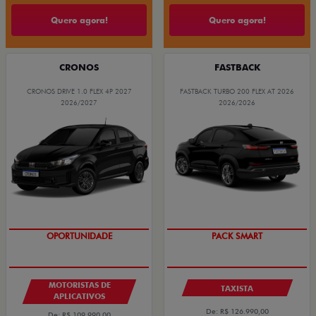
Quero agora!
Quero agora!
CRONOS
FASTBACK
CRONOS DRIVE 1.0 FLEX 4P 2027
FASTBACK TURBO 200 FLEX AT 2026
2026/2027
2026/2026
OPORTUNIDADE
PACK SMART
MOTORISTAS DE
TAXISTA
APLICATIVOS
De: R$ 126.990,00
De: R$ 109.990,00